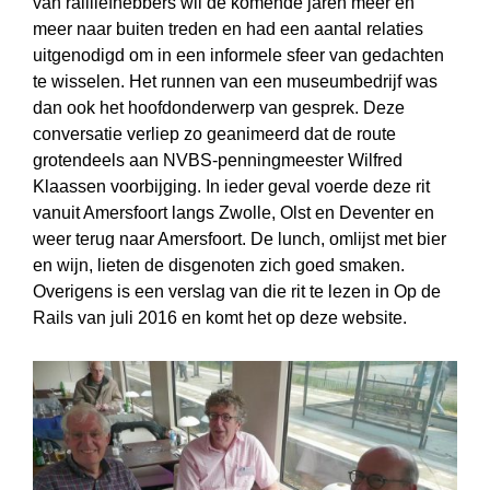
van railliefhebbers wil de komende jaren meer en
meer naar buiten treden en had een aantal relaties
uitgenodigd om in een informele sfeer van gedachten
te wisselen. Het runnen van een museumbedrijf was
dan ook het hoofdonderwerp van gesprek. Deze
conversatie verliep zo geanimeerd dat de route
grotendeels aan NVBS-penningmeester Wilfred
Klaassen voorbijging. In ieder geval voerde deze rit
vanuit Amersfoort langs Zwolle, Olst en Deventer en
weer terug naar Amersfoort. De lunch, omlijst met bier
en wijn, lieten de disgenoten zich goed smaken.
Overigens is een verslag van die rit te lezen in Op de
Rails van juli 2016 en komt het op deze website.