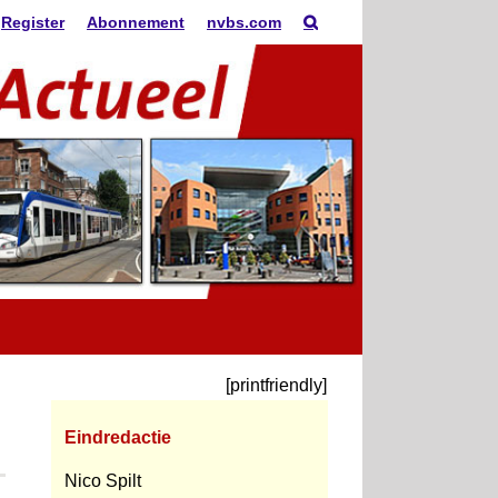
Register
Abonnement
nvbs.com
[printfriendly]
Eindredactie
Nico Spilt