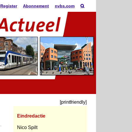
Register
Abonnement
nvbs.com
[printfriendly]
Eindredactie
Nico Spilt