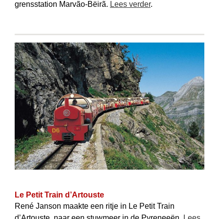
grensstation Marvão-Bëirã.
Lees verder
.
Le Petit Train d’Artouste
René Janson maakte een ritje in Le Petit Train
d’Artouste, naar een stuwmeer in de Pyreneeën.
Lees