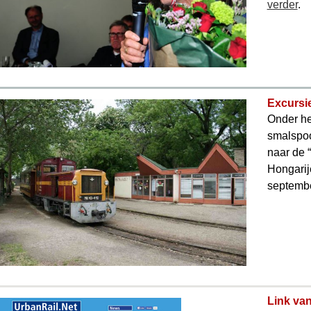
verder
.
Excursie
Onder he
smalspoo
naar de “
Hongarij
septemb
Link va