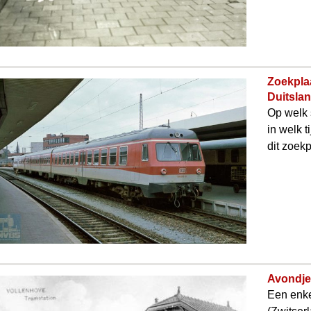
Zoekplaa
Duitsla
Op welk 
in welk t
dit zoekp
Avondje 
Een enke