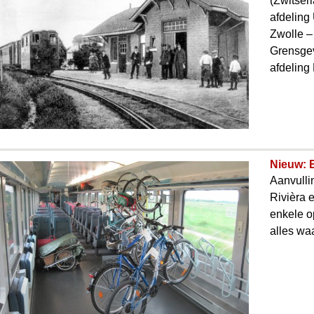
(Zwitser
afdeling
Zwolle – 
Grensgev
afdeling
Nieuw: 
Aanvulli
Rivièra 
enkele o
alles wa