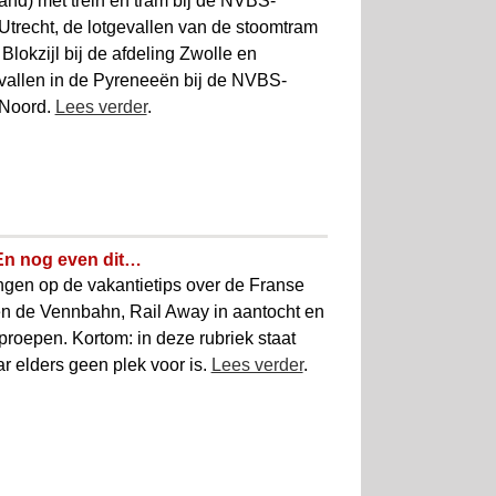
land) met trein en tram bij de NVBS-
 Utrecht, de lotgevallen van de stoomtram
Blokzijl bij de afdeling Zwolle en
allen in de Pyreneeën bij de NVBS-
 Noord.
Lees verder
.
En nog even dit…
ngen op de vakantietips over de Franse
en de Vennbahn, Rail Away in aantocht en
proepen. Kortom: in deze rubriek staat
ar elders geen plek voor is.
Lees verder
.