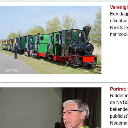
Verenig
Een dagj
eikenhou
NVBS-led
het mooi
Portret
Ridder i
de NVBS 
bekende 
publicis
Nederla