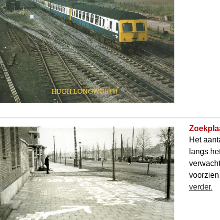
Zoekplaa
Het aanta
langs he
verwacht
voorzien
verder.