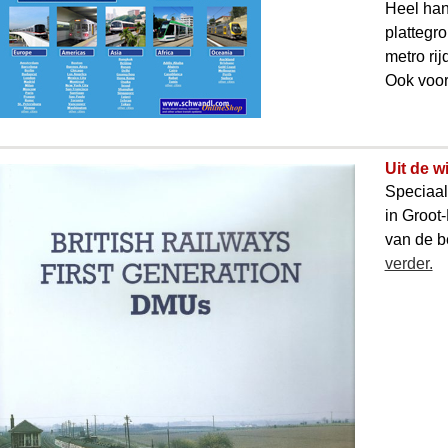
Heel hand
plattegr
metro rij
Ook voor
Uit de w
Speciaal
in Groot
van de b
verder.