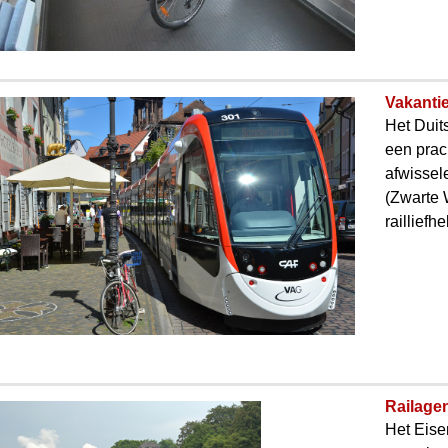
Vakantie
Het Duits
een prac
afwissel
(Zwarte 
railliefh
Railage
Het Eis