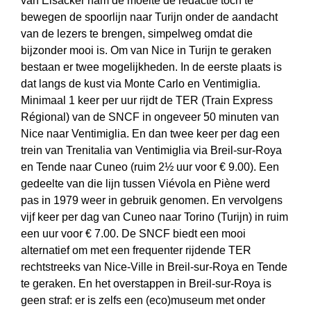
van Elsacker nam de moeite de redactie toch te
bewegen de spoorlijn naar Turijn onder de aandacht
van de lezers te brengen, simpelweg omdat die
bijzonder mooi is. Om van Nice in Turijn te geraken
bestaan er twee mogelijkheden. In de eerste plaats is
dat langs de kust via Monte Carlo en Ventimiglia.
Minimaal 1 keer per uur rijdt de TER (Train Express
Régional) van de SNCF in ongeveer 50 minuten van
Nice naar Ventimiglia. En dan twee keer per dag een
trein van Trenitalia van Ventimiglia via Breil-sur-Roya
en Tende naar Cuneo (ruim 2½ uur voor € 9.00). Een
gedeelte van die lijn tussen Viévola en Piène werd
pas in 1979 weer in gebruik genomen. En vervolgens
vijf keer per dag van Cuneo naar Torino (Turijn) in ruim
een uur voor € 7.00. De SNCF biedt een mooi
alternatief om met een frequenter rijdende TER
rechtstreeks van Nice-Ville in Breil-sur-Roya en Tende
te geraken. En het overstappen in Breil-sur-Roya is
geen straf: er is zelfs een (eco)museum met onder