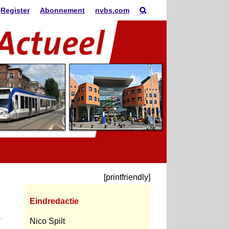
Register
Abonnement
nvbs.com
[printfriendly]
Eindredactie
Nico Spilt