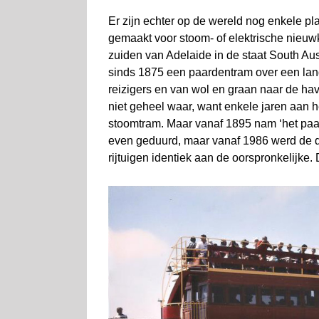
Er zijn echter op de wereld nog enkele pl
gemaakt voor stoom- of elektrische nieuwko
zuiden van Adelaide in de staat South Austr
sinds 1875 een paardentram over een lang
reizigers en van wol en graan naar de ha
niet geheel waar, want enkele jaren aan 
stoom­tram. Maar vanaf 1895 nam ‘het paar
even geduurd, maar vanaf 1986 werd de die
rijtuigen identiek aan de oorspronkelijke. 