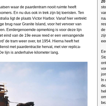
20
st
aatsen waar de paardentram nooit ruimte heeft
va
mers. En nu dus ook in trek zijn bij toeristen. Ten
na
alia ligt de plaats Victor Harbor. Vanaf hier vertrekt
res
e brug naar Granite Island, voor het vervoer van
de
ven. Eerdergenoemde opmerking is voor deze lijn
zi
het eind van de 19e eeuw reed er een vervangende
ee
d’ de tram weer over, tot 1954. Hierna heeft het
nst met paardentractie hervat, met vier replica-
Ee
De lijn is ander­halve kilometer lang.
St
on
vo
jo
In
dez
heb
om
be