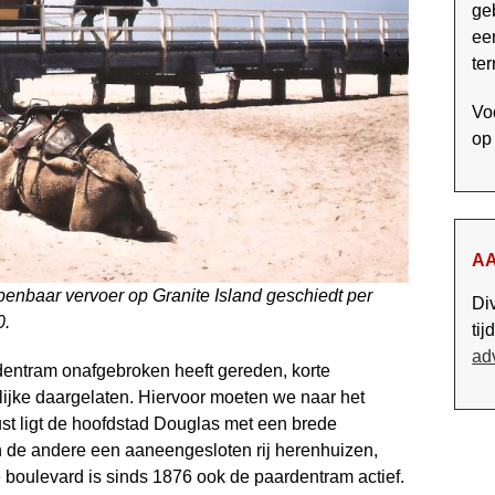
ge
ee
ter
Voo
o
A
openbaar vervoer op Granite Island geschiedt per
Di
0.
tij
ad
dentram onafgebroken heeft gereden, korte
ijke daargelaten. Hiervoor moeten we naar het
ust ligt de hoofdstad Douglas met een brede
n de andere een aaneengesloten rij herenhuizen,
e boulevard is sinds 1876 ook de paardentram actief.