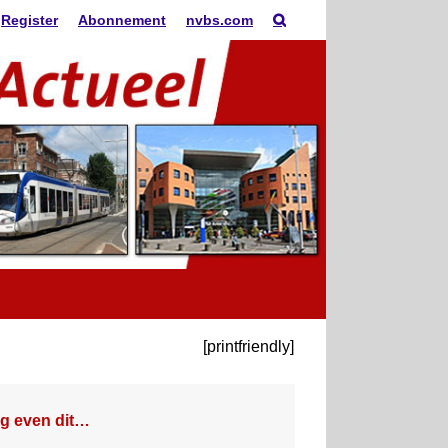
Register
Abonnement
nvbs.com
[printfriendly]
g even dit…