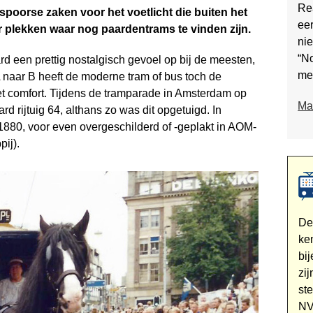
Re
 spoorse zaken voor het voetlicht die buiten het
eer
r plekken waar nog paardentrams te vinden zijn.
nie
“No
ard een prettig nostalgisch gevoel op bij de meesten,
me
 naar B heeft de moderne tram of bus toch de
t comfort. Tijdens de tramparade in Amsterdam op
Mai
 rijtuig 64, althans zo was dit opgetuigd. In
1880, voor even overgeschilderd of -geplakt in AOM-
ij).
D
ke
bi
zi
st
NV