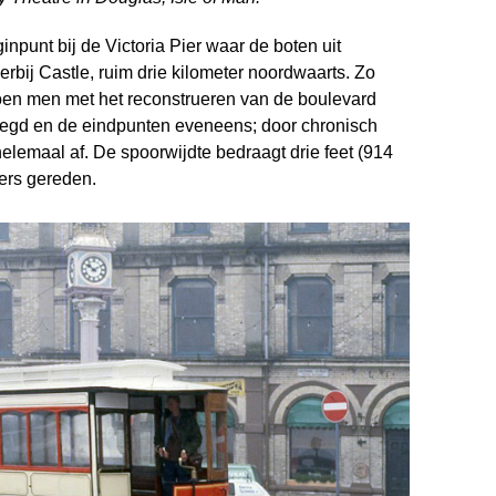
ginpunt bij de Victoria Pier waar de boten uit
bij Castle, ruim drie kilo­meter noordwaarts. Zo
 toen men met het reconstrueren van de boulevard
legd en de eindpunten eveneens; door chronisch
helemaal af. De spoorwijdte bedraagt drie feet (914
ers gereden.