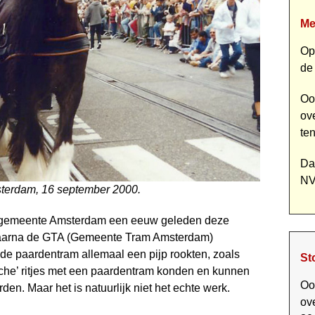
Me
Op
de
Oo
ov
te
Da
NV
sterdam, 16 september 2000.
de gemeente Amsterdam een eeuw geleden deze
waarna de GTA (Gemeente Tram Amsterdam)
 de paardentram allemaal een pijp rookten, zoals
St
rische’ ritjes met een paardentram konden en kunnen
Oo
en. Maar het is natuurlijk niet het echte werk.
ov