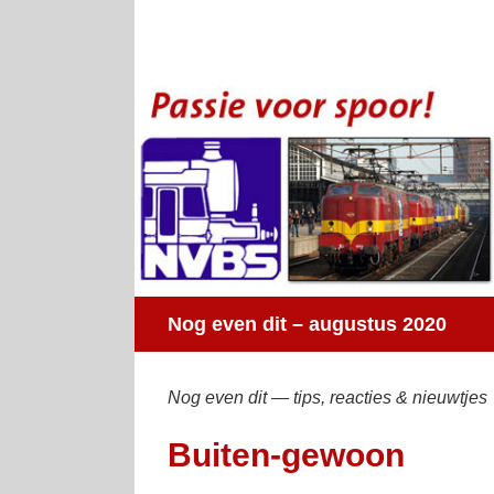
Ga
naar
inhoud
Nog even dit – augustus 2020
Nog even dit — tips, reacties & nieuwtjes
Buiten-gewoon