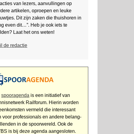
acties van lezers, aanvullingen op
dere artikelen, oproepen en leuke
uwtjes. Dit zijn zaken die thuis­horen in
g even dit…”. Heb je ook iets te
lden? Laat het ons weten!
l de redactie
e
spooragenda
is een initiatief van
nnisnetwerk Railforum. Hierin worden
jeenkomsten vermeld die interessant
jn voor professionals en andere belang­
ellenden in de spoor­wereld. Ook de
BS is bij deze agenda aan­gesloten.