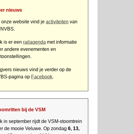
er nieuws
 onze website vind je
activiteiten
van
 NVBS.
k is er een
railagenda
met informatie
er andere eve­ne­men­ten en
ntoonstellingen.
gvers nieuws vind je verder op de
BS-pagina op
Facebook
.
oomritten bij de VSM
k in september rijdt de VSM-stoomtrein
er de mooie Veluwe. Op zondag
6, 13,