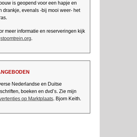
bouw is geopend voor een hapje en
n drankje, evenals -bij mooi weer- het
ras.
r meer informatie en re­ser­ve­rin­gen kijk
p
stoomtrein.org
.
ANGEBODEN
verse Nederlandse en Duitse
dschriften, boeken en dvd’s. Zie mijn
vertenties op Marktplaats
. Bjorn Keith.