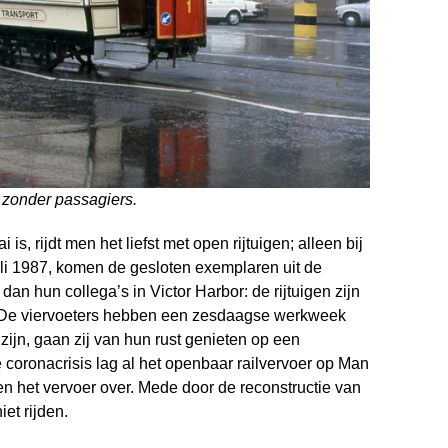
 zonder passagiers.
s, rijdt men het liefst met open rijtuigen; alleen bij
juli 1987, komen de gesloten exemplaren uit de
an hun collega’s in Victor Harbor: de rijtuigen zijn
. De viervoeters hebben een zesdaagse werkweek
d zijn, gaan zij van hun rust genieten op een
 coronacrisis lag al het openbaar railvervoer op Man
 het vervoer over. Mede door de recon­struc­tie van
et rijden.