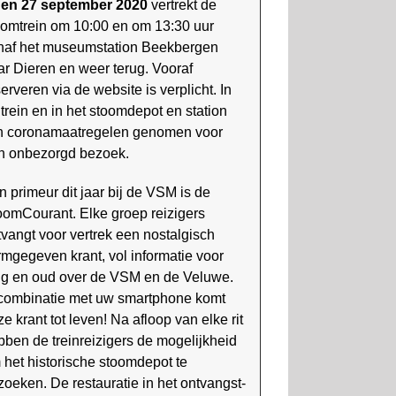
 en 27 september 2020
vertrekt de
oomtrein om 10:00 en om 13:30 uur
naf het museumstation Beekbergen
ar Dieren en weer terug. Vooraf
erveren via de website is verplicht. In
 trein en in het stoomdepot en station
jn coronamaatregelen genomen voor
n onbezorgd bezoek.
n primeur dit jaar bij de VSM is de
oomCourant. Elke groep reizigers
tvangt voor vertrek een nostalgisch
rmgegeven krant, vol informatie voor
ng en oud over de VSM en de Veluwe.
 combinatie met uw smartphone komt
e krant tot leven! Na afloop van elke rit
ben de treinreizigers de moge­lijk­heid
 het historische stoom­depot te
zoeken. De restauratie in het ontvangst­