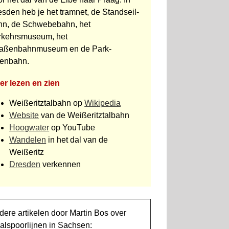
sden heb je het tramnet, de Standseil­
hn, de Schwebebahn, het
rkehrsmuseum, het
raßenbahnmuseum en de Park­
senbahn.
er lezen en zien
Weißeritztalbahn op
Wikipedia
Website
van de Weißeritztal­bahn
Hoogwater
op YouTube
Wandelen
in het dal van de
Weißeritz
Dresden
verkennen
dere artikelen door Martin Bos over
alspoorlijnen in Sachsen: