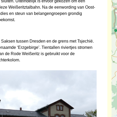
 sluiten. Uiteindelijk is ervoor gekozen om een
s deze Weißeritztalbahn. Na de eenwording van Oost-
sidies en steun van belangengroepen grondig
oekomst.
an Saksen tussen Dresden en de grens met Tsjechië.
naamde ‘Erzgebirge’. Tientallen riviertjes stromen
an de Rode Weißeritz is gebruikt voor de
chter­kolom.