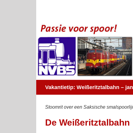
Ga
naar
inhoud
Vakantietip: Weißeritztalbahn – ja
Stoomrit over een Saksische smalspoorlij
De Weißeritztalbahn