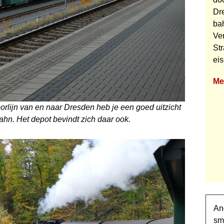
Dre
ba
Ve
St
ei
Me
rlijn van en naar Dresden heb je een goed uitzicht
hn. Het depot bevindt zich daar ook.
An
sm