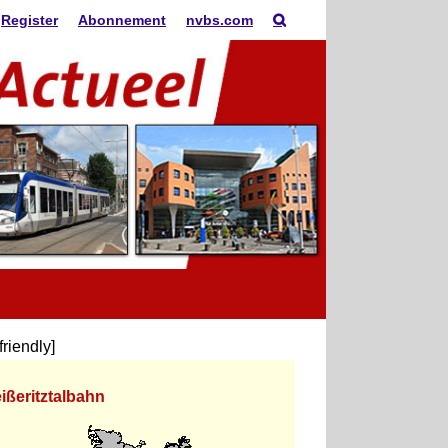
Register
Abonnement
nvbs.com
tfriendly]
ißeritztalbahn