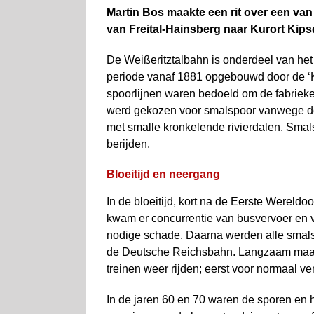
Martin Bos maakte een rit over een va
van Freital-Hainsberg naar Kurort Kips
De Weißeritztalbahn is onderdeel van het
periode vanaf 1881 opgebouwd door de ‘K
spoorlijnen waren bedoeld om de fabrieke
werd gekozen voor smalspoor vanwege de
met smalle kronkelende rivier­dalen. Sma
berijden.
Bloeitijd en neergang
In de bloeitijd, kort na de Eerste Wereldo
kwam er concurrentie van busvervoer en v
nodige schade. Daarna werden alle smals
de Deutsche Reichsbahn. Langzaam maar
treinen weer rijden; eerst voor normaal ver
In de jaren 60 en 70 waren de sporen en h