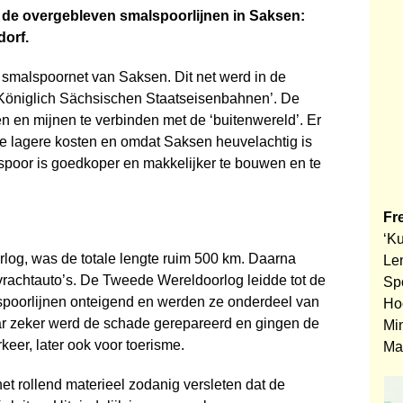
n de overgebleven smalspoorlijnen in Saksen:
dorf.
 smalspoornet van Saksen. Dit net werd in de
öniglich Sächsischen Staats­eisenbahnen’. De
n en mijnen te verbinden met de ‘buitenwereld’. Er
 lagere kosten en omdat Saksen heuvelachtig is
lspoor is goedkoper en makkelijker te bouwen en te
Fr
‘K
orlog, was de totale lengte ruim 500 km. Daarna
Len
rachtauto’s. De Tweede Wereld­oorlog leidde tot de
Sp
poorlijnen onteigend en werden ze onderdeel van
Ho
 zeker werd de schade gerepareerd en gingen de
Mi
keer, later ook voor toerisme.
Ma
et rollend materieel zodanig versleten dat de