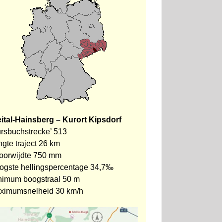
eital-Hainsberg – Kurort Kipsdorf
ursbuchstrecke’ 513
gte traject 26 km
oorwijdte 750 mm
ogste hellingspercentage 34,7‰
nimum boogstraal 50 m
ximumsnelheid 30 km/h