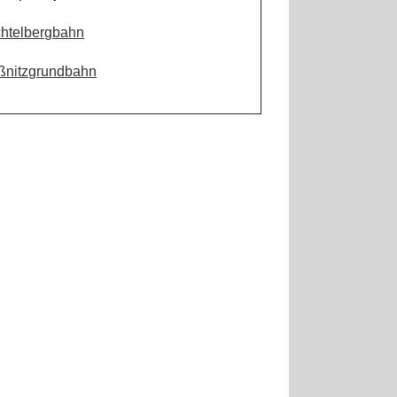
chtelbergbahn
ßnitzgrundbahn