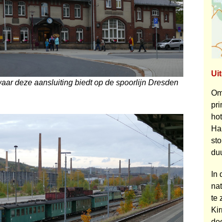
Ui
 waar deze aansluiting biedt op de spoorlijn Dresden
Om
pri
hot
Hau
sto
duu
In 
nat
te 
Kir
doo