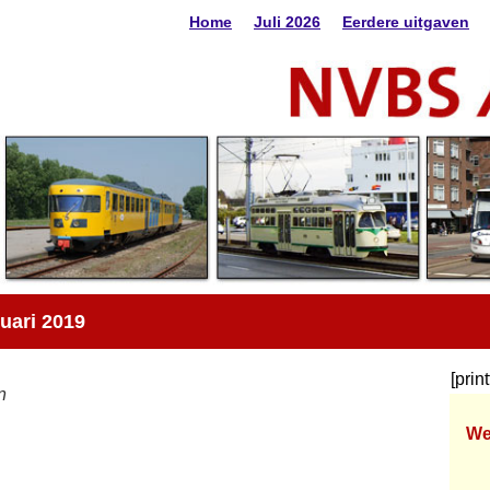
Home
Juli 2026
Eerdere uitgaven
nuari 2019
[prin
n
We