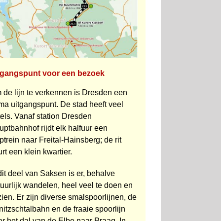
tgangspunt voor een bezoek
 de lijn te verkennen is Dresden een
ma uitgangspunt. De stad heeft veel
els. Vanaf station Dresden
ptbahnhof rijdt elk halfuur een
ptrein naar Freital-Hainsberg; de rit
rt een klein kwartier.
dit deel van Saksen is er, behalve
uurlijk wandelen, heel veel te doen en
zien. Er zijn diverse smal­spoorlijnen, de
nitzschtal­bahn en de fraaie spoorlijn
r het dal van de Elbe naar Praag. In