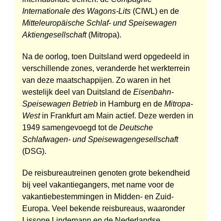
Internationale des Wagons-Lits
(CIWL) en de
Mittel­europäische Schlaf- und Speise­wagen
Aktien­gesellschaft
(Mitropa).
Na de oorlog, toen Duitsland werd opgedeeld in
verschillende zones, veranderde het werkterrein
van deze maatschappijen. Zo waren in het
westelijk deel van Duitsland de
Eisenbahn-
Speisewagen Betrieb
in Hamburg en de
Mitropa-
West
in Frankfurt am Main actief. Deze werden in
1949 samengevoegd tot de
Deutsche
Schlafwagen- und Speisewagengesellschaft
(DSG).
De reisbureautreinen genoten grote bekendheid
bij veel vakantiegangers, met name voor de
vakantie­bestemmingen in Midden- en Zuid-
Europa. Veel bekende reisbureaus, waaronder
Lissone Lindemann en de Nederlandse