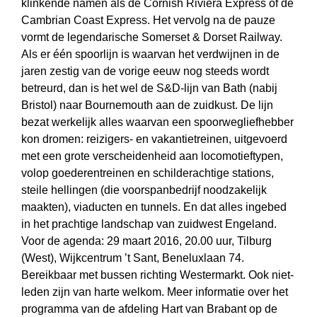
klinkende namen als de Cornish Riviera Express of de
Cambrian Coast Express. Het vervolg na de pauze
vormt de legendarische Somerset & Dorset Railway.
Als er één spoorlijn is waarvan het verdwijnen in de
jaren zestig van de vorige eeuw nog steeds wordt
betreurd, dan is het wel de S&D-lijn van Bath (nabij
Bristol) naar Bournemouth aan de zuidkust. De lijn
bezat werkelijk alles waarvan een spoorwegliefhebber
kon dromen: reizigers- en vakantietreinen, uitgevoerd
met een grote verscheidenheid aan locomotieftypen,
volop goederentreinen en schilderachtige stations,
steile hellingen (die voorspanbedrijf noodzakelijk
maakten), viaducten en tunnels. En dat alles ingebed
in het prachtige landschap van zuidwest Engeland.
Voor de agenda: 29 maart 2016, 20.00 uur, Tilburg
(West), Wijkcentrum ’t Sant, Beneluxlaan 74.
Bereikbaar met bussen richting Westermarkt. Ook niet-
leden zijn van harte welkom. Meer informatie over het
programma van de afdeling Hart van Brabant op de