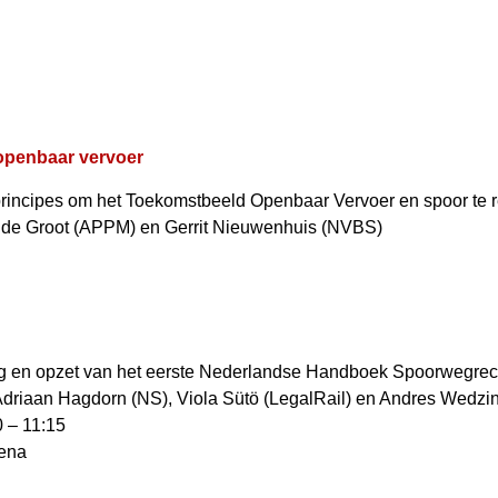
openbaar vervoer
incipes om het Toekomstbeeld Openbaar Vervoer en spoor te r
s de Groot (APPM) en Gerrit Nieuwenhuis (NVBS)
g en opzet van het eerste Nederlandse Handboek Spoorwegrec
Adriaan Hagdorn (NS), Viola Sütö (LegalRail) en Andres Wedzi
0 – 11:15
rena