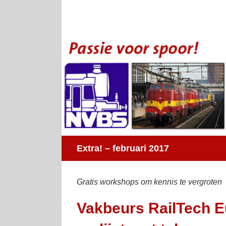
Ga
naar
inhoud
Extra! – februari 2017
Gratis workshops om kennis te vergroten
Vakbeurs RailTech E