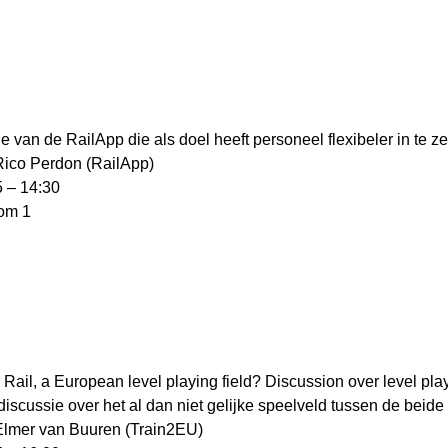
e van de RailApp die als doel heeft personeel flexibeler in te ze
Rico Perdon (RailApp)
5 – 14:30
oom 1
 Rail, a European level playing field? Discussion over level play
 discussie over het al dan niet gelijke speelveld tussen de beid
Elmer van Buuren (Train2EU)