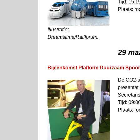
Tijd: 15:1
Plaats: r
Illustratie:
Dreamstime/Railforum.
29 ma
Bijeenkomst Platform Duurzaam Spoor
De CO2-ui
presentat
Secretari
Tijd: 09:0
Plaats: r