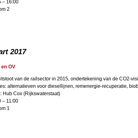
5 – 16:00
oom 2
art 2017
 en OV
tstoot van de railsector in 2015, ondertekening van de CO2-vi
ies: alternatieven voor diesellijnen, remenergie-recuperatie, b
s: Hub Cox (Rijkswaterstaat)
0 – 11:00
oom 1