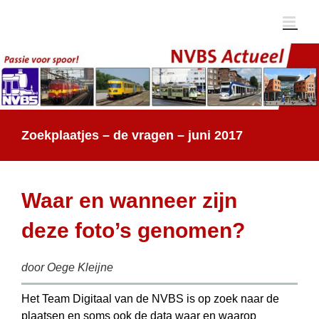
Ga
naar
inhoud
Zoekplaatjes – de vragen – juni 2017
Waar en wanneer zijn
deze foto’s genomen?
door Oege Kleijne
Het Team Digitaal van de NVBS is op zoek naar de
plaatsen en soms ook de data waar en waarop