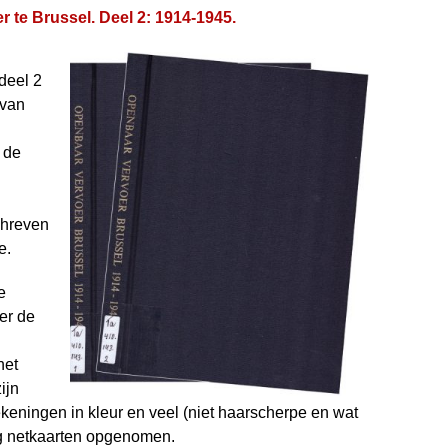
 te Brussel. Deel 2: 1914-1945.
deel 2
 van
 de
chreven
e.
e
er de
het
ijn
keningen in kleur en veel (niet haarscherpe en wat
nog netkaarten opgenomen.