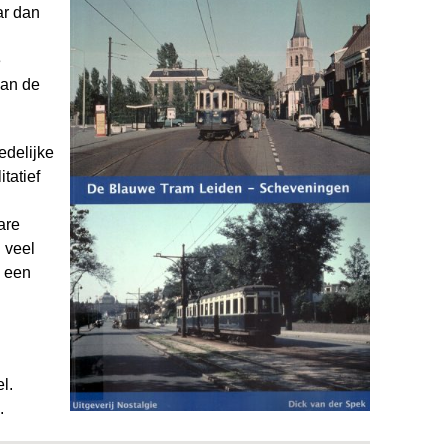
ar dan
e
van de
redelijke
tatief
are
 veel
m een
l.
.