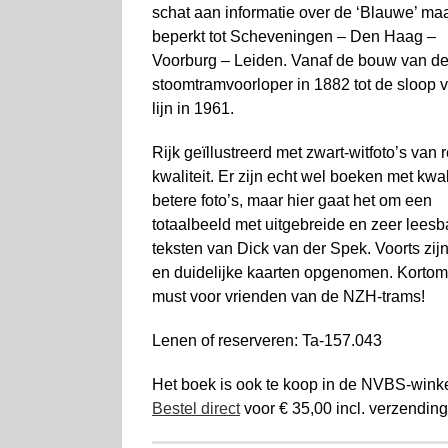
schat aan informatie over de ‘Blauwe’ ma
beperkt tot Scheveningen – Den Haag –
Voorburg – Leiden. Vanaf de bouw van d
stoomtramvoorloper in 1882 tot de sloop 
lijn in 1961.
Rijk geïllustreerd met zwart-witfoto’s van 
kwaliteit. Er zijn echt wel boeken met kwali
betere foto’s, maar hier gaat het om een
totaalbeeld met uit­gebreide en zeer leesb
teksten van Dick van der Spek. Voorts zijn
en duide­lijke kaarten opgenomen. Korto
must voor vrienden van de NZH-trams!
Lenen of reserveren: Ta-157.043
Het boek is ook te koop in de NVBS-winke
Bestel direct
voor € 35,00 incl. verzending