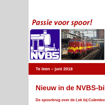
Ga
naar
inhoud
Te leen – juni 2018
Nieuw in de NVBS-bi
De spoorbrug over de Lek bij Culembor