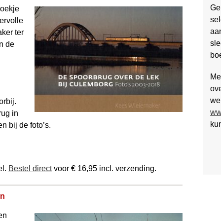
Ge
boekje
se
ervolle
aan
ker ter
sle
n de
boe
Mee
ove
we
rbij.
ww
ug in
ku
n bij de foto’s.
el.
Bestel direct
voor € 16,95 incl. verzending.
en
en