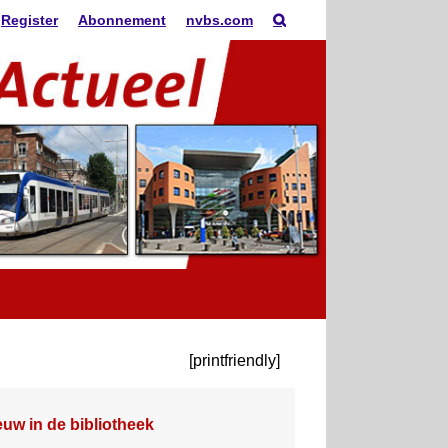
Register
Abonnement
nvbs.com
[printfriendly]
euw in de bibliotheek