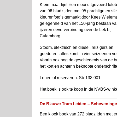
Klein maar fijn! Een mooi uitgevoerd foto­
van 96 bladzijden met 95 prachtige en sfe
kleurenfoto’s gemaakt door Kees Wielema
gelegenheid van het 150-jarig bestaan va
ijzeren oever­verbinding over de Lek bij
Culemborg.
Stoom, elektrisch en diesel, reizigers en
goederen, alles komt in vier seizoenen voo
Voorin ook nog de geschiedenis van de br
het kort en achterin beknopte onderschrifte
Lenen of reserveren: Sb-133.001
Het boek is ook te koop in de NVBS-wink
De Blauwe Tram Leiden – Schevening
Een kloek boek van 272 bladzijden met e