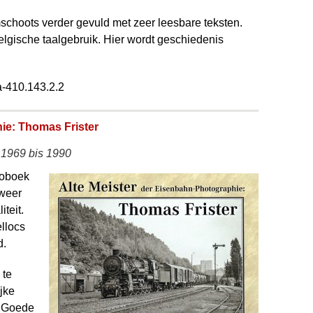
choots verder gevuld met zeer leesbare teksten.
lgische taalgebruik. Hier wordt geschiedenis
a-410.143.2.2
ie: Thomas Frister
 1969 bis 1990
otoboek
 weer
teit.
llocs
d.
 te
jke
. Goede