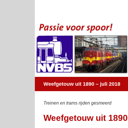
Ga
naar
inhoud
Weefgetouw uit 1890 – juli 2018
Treinen en trams rijden gesmeerd
Weefgetouw uit 1890