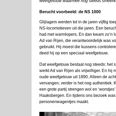
weefgetouw waarmee nog steeds smeerk
Berucht voorbeeld: de NS 1000
Glijlagers werden tot in de jaren vijftig t
NS-locomotieven uit die jaren. Een beruch
had met warmlopers. En dan kwam zo’n loc
Ad van Rijen, die verantwoordelijk was 
gebruikt. Hij moest die kussens controler
deed hij op een speciaal weefgetouw.
Dat weefgetouw bestaat nog steeds: het s
werkt Ad van Rijen als vrijwilliger. En h
oude weefgetouw uit 1890. Alleen de acht
vervangen, verder is het nog authentiek. K
een grote partij strengen wol en ‘worstj
Haaksbergen. En tijdens ons bezoek was h
personenwagentjes maakt.