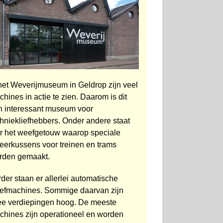
 het Weverijmuseum in Geldrop zijn veel
hines in actie te zien. Daarom is dit
n interessant museum voor
hniekliefhebbers. Onder andere staat
er het weef­getouw waarop speciale
eer­kussens voor treinen en trams
rden gemaakt.
der staan er allerlei automatische
efmachines. Sommige daarvan zijn
ee verdiepingen hoog. De meeste
chines zijn operationeel en worden