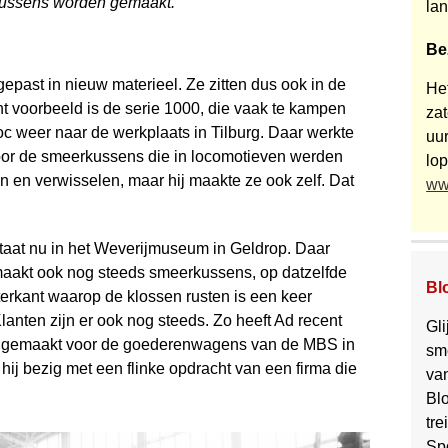
ussens worden gemaakt.
la
Be
oegepast in nieuw materieel. Ze zitten dus ook in de
He
t voorbeeld is de serie 1000, die vaak te kampen
za
 weer naar de werkplaats in Tilburg. Daar werkte
uur
voor de smeerkussens die in locomotieven werden
lop
en en verwisselen, maar hij maakte ze ook zelf. Dat
ww
taat nu in het Weverijmuseum in Geldrop. Daar
ij maakt ook nog steeds smeerkussens, op datzelfde
Bl
erkant waarop de klossen rusten is een keer
lanten zijn er ook nog steeds. Zo heeft Ad recent
Gli
es’ gemaakt voor de goederenwagens van de MBS in
sm
ij bezig met een flinke opdracht van een firma die
va
Bl
tre
Sp