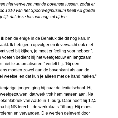
en niet verweven met de bovenste lussen, zodat er
 loc 1010 van het Spoorwegmuseum heeft Ad goede
ijk dat deze loc ooit nog zal rijden.
en ik ben de enige in de Benelux die dit nog kan. In
akt. Ik heb geen opvolger en ik verwacht ook niet
mt veel bij kijken, je moet er feeling voor hebben”.
n voeten bedient hij het weefgetouw en langzaam
 niet te automatiseren,” vertelt hij. “Bij een
ssens moeten zowel aan de bovenkant als aan de
l weefsel en dat kun je alleen met de hand maken.”
enjarige jongen ging hij naar de textielschool. Hij
t weefgetouwen; dat werk trok hem meteen aan. Na
 dekenfabriek van AaBe in Tilburg. Daar heeft hij 12,5
a bij NS terecht: de werkplaats Tilburg. Hij moest
oleren en vervangen. Die werden geleverd door