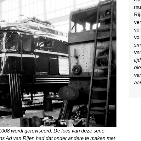
mu
Ri
ver
ve
vo
sm
ver
tij
ni
ve
aan
1008 wordt gereviseerd. De locs van deze serie
ns Ad van Rijen had dat onder andere te maken met