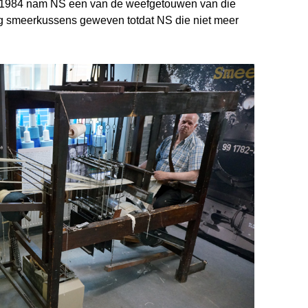
 In 1984 nam NS een van de weefgetouwen van die
lang smeerkussens geweven totdat NS die niet meer