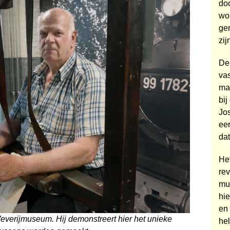
doo
wo
ge
zij
De
vas
ma
bij
Jo
ee
dat
He
rev
mu
hie
en 
 Weverijmuseum. Hij demonstreert hier het unieke
he