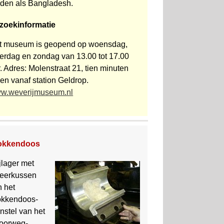
nden als Bangladesh.
zoekinformatie
t museum is geopend op woens­dag,
terdag en zondag van 13.00 tot 17.00
. Adres: Molenstraat 21, tien minuten
en vanaf station Geldrop.
w.weverijmuseum.nl
okkendoos
jlager met
eerkussen
n het
okken­doos­
in­stel van het
oor­weg­