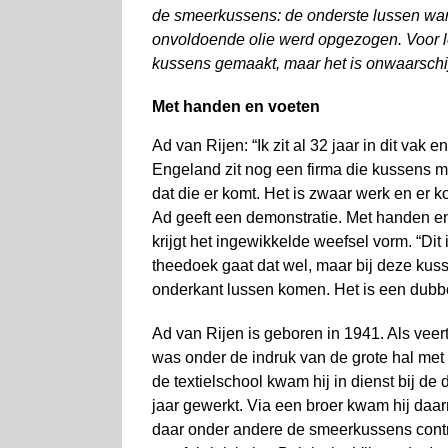
de smeerkussens: de onderste lussen war
onvoldoende olie werd opgezogen. Voor
kussens gemaakt, maar het is onwaarschijnl
Met handen en voeten
Ad van Rijen: “Ik zit al 32 jaar in dit vak 
Engeland zit nog een firma die kussens ma
dat die er komt. Het is zwaar werk en er ko
Ad geeft een demonstratie. Met handen e
krijgt het ingewikkelde weefsel vorm. “Dit is
theedoek gaat dat wel, maar bij deze ku
onderkant lussen komen. Het is een dubbe
Ad van Rijen is geboren in 1941. Als veerti
was onder de indruk van de grote hal me
de textielschool kwam hij in dienst bij de
jaar gewerkt. Via een broer kwam hij daarn
daar onder andere de smeerkussens contr