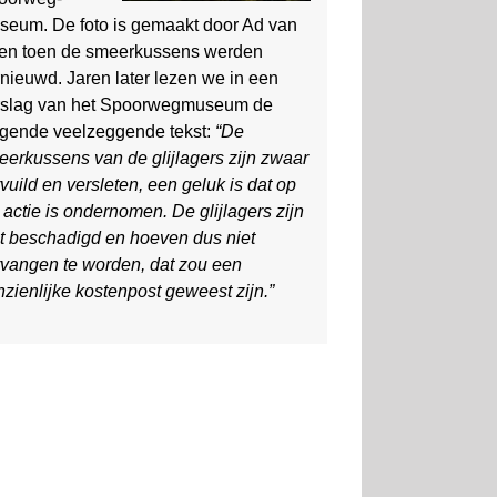
seum. De foto is gemaakt door Ad van
jen toen de smeer­kussens werden
nieuwd. Jaren later lezen we in een
rslag van het Spoorweg­museum de
lgende veel­zeggende tekst:
“De
eerkussens van de glijlagers zijn zwaar
vuild en versleten, een geluk is dat op
d actie is ondernomen. De glijlagers zijn
et beschadigd en hoeven dus niet
rvangen te worden, dat zou een
zienlijke kostenpost geweest zijn.”