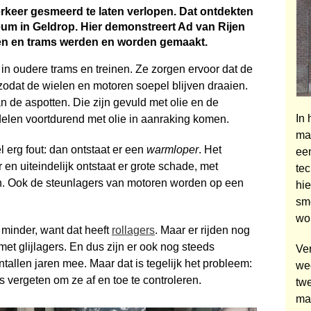
verkeer gesmeerd te laten ver­lopen. Dat ontdekten
um in Geldrop. Hier demonstreert Ad van Rijen
en en trams werden en worden gemaakt.
in oudere trams en treinen. Ze zorgen ervoor dat de
odat de wielen en motoren soepel blijven draaien.
 de aspotten. Die zijn gevuld met olie en de
In
elen voortdurend met olie in aanraking komen.
mac
l erg fout: dan ontstaat er een
warmloper
. Het
ee
 en uiteindelijk ontstaat er grote schade, met
tec
n. Ook de steunlagers van motoren worden op een
hi
sm
wo
 minder, want dat heeft
rollagers
. Maar er rijden nog
et glijlagers. En dus zijn er ook nog steeds
Ver
allen jaren mee. Maar dat is tegelijk het probleem:
we
vergeten om ze af en toe te controleren.
tw
ma