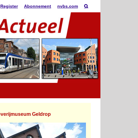
Register
Abonnement
nvbs.com
verijmuseum Geldrop