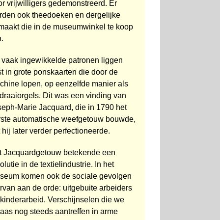
r vrijwilligers gedemonstreerd. Er
rden ook theedoeken en dergelijke
maakt die in de museumwinkel te koop
n.
 vaak ingewikkelde patronen liggen
t in grote ponskaarten die door de
chine lopen, op eenzelfde manier als
 draaiorgels. Dit was een vinding van
seph-Marie Jacquard, die in 1790 het
rste automatische weefgetouw bouwde,
 hij later verder perfectioneerde.
t Jacquardgetouw betekende een
olutie in de textielindustrie. In het
seum komen ook de sociale gevolgen
rvan aan de orde: uit­gebuite arbeiders
kinderarbeid. Verschijnselen die we
laas nog steeds aantreffen in arme