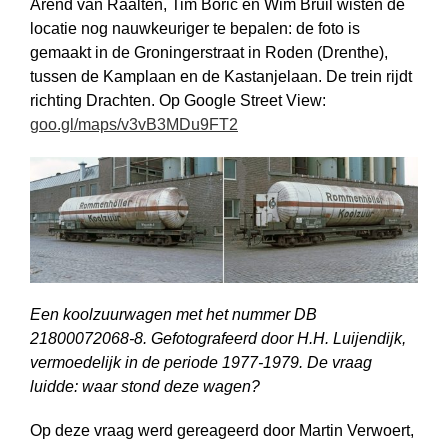
Arend van Raalten, Tim Boric en Wim Bruil wisten de
locatie nog nauwkeuriger te bepalen: de foto is
gemaakt in de Groningerstraat in Roden (Drenthe),
tussen de Kamplaan en de Kastanjelaan. De trein rijdt
richting Drachten. Op Google Street View:
goo.gl/maps/v3vB3MDu9FT2
Een koolzuurwagen met het nummer DB
21800072068-8. Gefotografeerd door H.H. Luijendijk,
vermoedelijk in de periode 1977-1979. De vraag
luidde: waar stond deze wagen?
Op deze vraag werd gereageerd door Martin Verwoert,