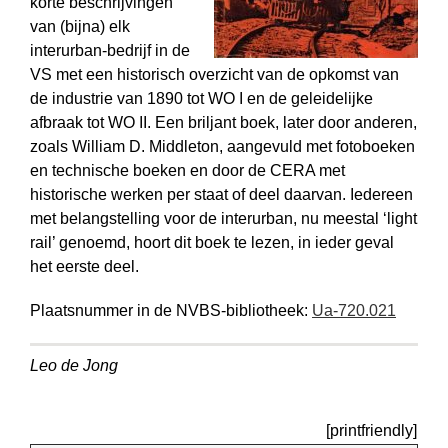
korte beschrijvingen
van (bijna) elk
interurban-bedrijf in de
VS met een historisch overzicht van de opkomst van
de industrie van 1890 tot WO I en de geleidelijke
afbraak tot WO II. Een briljant boek, later door anderen,
zoals William D. Middleton, aangevuld met fotoboeken
en technische boeken en door de CERA met
historische werken per staat of deel daarvan. Iedereen
met belangstelling voor de interurban, nu meestal ‘light
rail’ genoemd, hoort dit boek te lezen, in ieder geval
het eerste deel.
Plaatsnummer in de NVBS-bibliotheek:
Ua-720.021
Leo de Jong
[printfriendly]