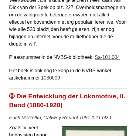
Veenwouden. Dit is duidelijk te zien in een kaart van
Dick van der Spek op blz. 227. Overheidsmaatregelen
om de wildgroei te beteugelen waren niet altijd
effectief en bovendien niet erg populair, leren we. Voor
wie alle 520 bladzijden heeft gelezen, zijn er nog
bijlagen op internet ‘voor de railliefhebber die de
diepte in wil’.
Plaatsnummer in de NVBS-bibliotheek:
Sa-101.004
Het boek is ook nog te koop in de NVBS-winkel,
artikelnummer
1030009
➈ Die Entwicklung der Lokomotive, II.
Band (1880-1920)
Erich Metzeltin, Callwey Reprint 1981 (511 blz.)
Zoals bij veel
hobbyisten begon