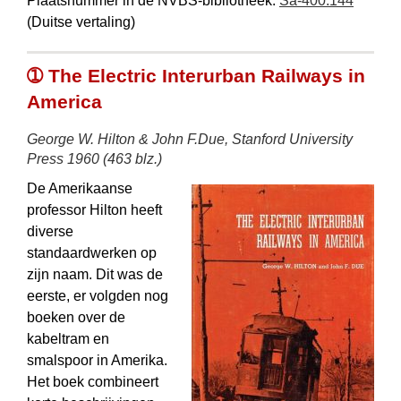
Plaatsnummer in de NVBS-bibliotheek:
Sa-400.144
(Duitse vertaling)
➀ The Electric Interurban Railways in
America
George W. Hilton & John F.Due, Stanford University
Press 1960 (463 blz.)
De Amerikaanse
professor Hilton heeft
diverse
standaardwerken op
zijn naam. Dit was de
eerste, er volgden nog
boeken over de
kabeltram en
smalspoor in Amerika.
Het boek combineert