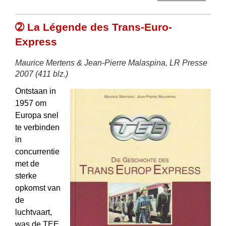
➁ La Légende des Trans-Euro-
Express
Maurice Mertens & Jean-Pierre Malaspina, LR Presse
2007 (411 blz.)
Ontstaan in
1957 om
Europa snel
te verbinden
in
concurrentie
met de
sterke
opkomst van
de
luchtvaart,
was de TEE