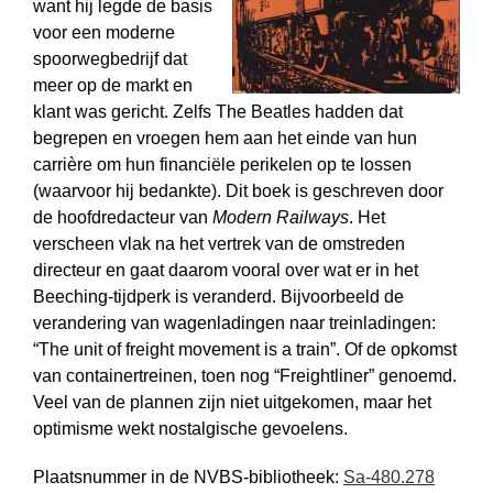
want hij legde de basis
voor een moderne
spoorwegbedrijf dat
meer op de markt en
klant was gericht. Zelfs The Beatles hadden dat
begrepen en vroegen hem aan het einde van hun
carrière om hun financiële perikelen op te lossen
(waarvoor hij bedankte). Dit boek is geschreven door
de hoofdredacteur van
Modern Railways
. Het
verscheen vlak na het vertrek van de omstreden
directeur en gaat daarom vooral over wat er in het
Beeching-tijdperk is veranderd. Bijvoorbeeld de
verandering van wagenladingen naar treinladingen:
“The unit of freight movement is a train”. Of de opkomst
van containertreinen, toen nog “Freightliner” genoemd.
Veel van de plannen zijn niet uitgekomen, maar het
optimisme wekt nostalgische gevoelens.
Plaatsnummer in de NVBS-bibliotheek:
Sa-480.278