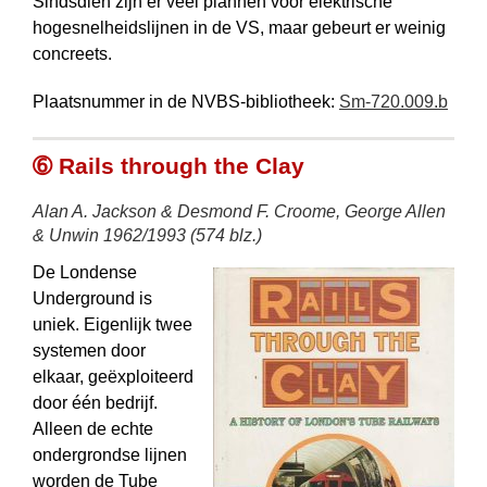
Sindsdien zijn er veel plannen voor elektrische
hogesnelheidslijnen in de VS, maar gebeurt er weinig
concreets.
Plaatsnummer in de NVBS-bibliotheek:
Sm-720.009.b
➅ Rails through the Clay
Alan A. Jackson & Desmond F. Croome, George Allen
& Unwin 1962/1993 (574 blz.)
De Londense
Underground is
uniek. Eigenlijk twee
systemen door
elkaar, geëxploiteerd
door één bedrijf.
Alleen de echte
ondergrondse lijnen
worden de Tube