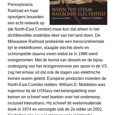
Pennsylvania
Railroad en haar
opvolgers bouwden
een echt netwerk op
(de North-East Corridor) maar kon dat alleen in het
dichtbevolkte oostelijke deel van het land doen. De
Milwaukee Railroad probeerde een transcontinentale
lijn te elektrificeren, slaagde slechts deels en
schrompelde daarna ineen totdat ze in 1986 werd
overgenomen. Met de komst van diesels en de bijna-
ondergang van het reizigersvervoer per spoor in de VS
zag het ernaar uit dat ook de dagen van elektrische
treinen waren geteld. Europese producten moesten de
North-East Corridor redden. William D. Middleton was
ingenieur bij de USNavy met belangstelling voor
treinen en schreef veel boeken over het onderwerp,
inclusief Interurbans. Hij schreef dit veelomvattende
boek in 1974 en verzorgde ook de 2e editie uit 2001.