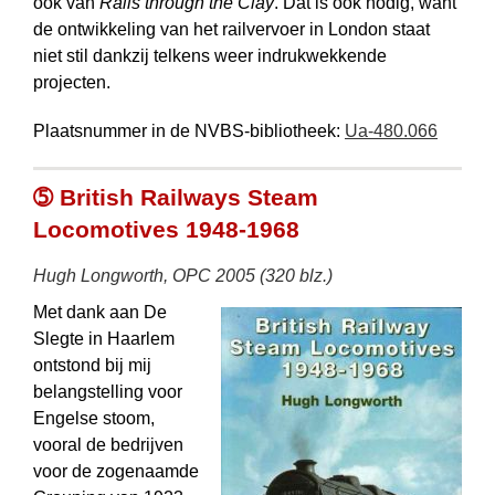
ook van
Rails through the Clay
. Dat is ook nodig, want
de ontwikkeling van het railvervoer in London staat
niet stil dankzij telkens weer indrukwekkende
projecten.
Plaatsnummer in de NVBS-bibliotheek:
Ua-480.066
➄ British Railways Steam
Locomotives 1948-1968
Hugh Longworth, OPC 2005 (320 blz.)
Met dank aan De
Slegte in Haarlem
ontstond bij mij
belangstelling voor
Engelse stoom,
vooral de bedrijven
voor de zogenaamde