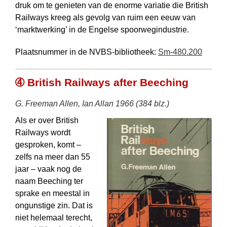
druk om te genieten van de enorme variatie die British
Railways kreeg als gevolg van ruim een eeuw van
‘marktwerking’ in de Engelse spoorwegindustrie.
Plaatsnummer in de NVBS-bibliotheek:
Sm-480.200
➃ British Railways after Beeching
G. Freeman Allen, Ian Allan 1966 (384 blz.)
Als er over British
Railways wordt
gesproken, komt –
zelfs na meer dan 55
jaar – vaak nog de
naam Beeching ter
sprake en meestal in
ongunstige zin. Dat is
niet helemaal terecht,