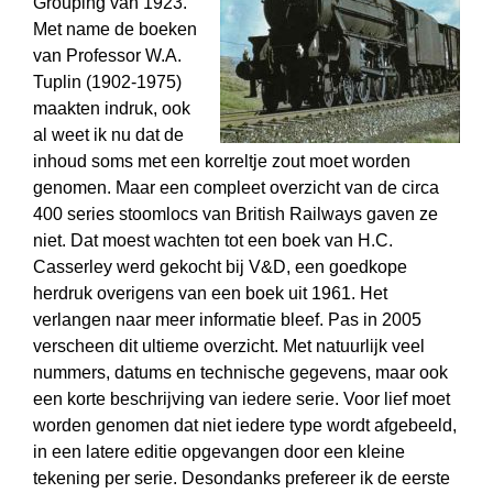
Grouping van 1923.
Met name de boeken
van Professor W.A.
Tuplin (1902-1975)
maakten indruk, ook
al weet ik nu dat de
inhoud soms met een korreltje zout moet worden
genomen. Maar een compleet overzicht van de circa
400 series stoomlocs van British Railways gaven ze
niet. Dat moest wachten tot een boek van H.C.
Casserley werd gekocht bij V&D, een goedkope
herdruk overigens van een boek uit 1961. Het
verlangen naar meer informatie bleef. Pas in 2005
verscheen dit ultieme overzicht. Met natuurlijk veel
nummers, datums en technische gegevens, maar ook
een korte beschrijving van iedere serie. Voor lief moet
worden genomen dat niet iedere type wordt afgebeeld,
in een latere editie opgevangen door een kleine
tekening per serie. Desondanks prefereer ik de eerste