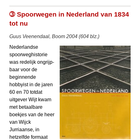
➂ Spoorwegen in Nederland van 1834
tot nu
Guus Veenendaal, Boom 2004 (604 blz.)
Nederlandse
spoorweghistorie
was redelijk ongrijp­
baar voor de
beginnende
hobbyist in de jaren
60 en 70 totdat
uitgever Wijt kwam
met betaalbare
boekjes van de heer
van Wijck
Jurriaanse, in
hetzelfde formaat