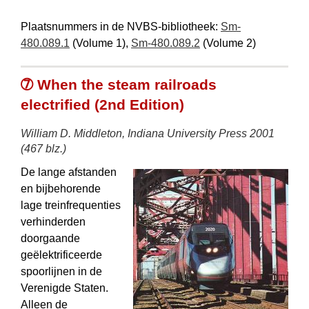
Plaatsnummers in de NVBS-bibliotheek:
Sm-
480.089.1
(Volume 1),
Sm-480.089.2
(Volume 2)
➆ When the steam railroads
electrified (2nd Edition)
William D. Middleton, Indiana University Press 2001
(467 blz.)
De lange afstanden
en bijbehorende
lage trein­frequenties
verhinderden
doorgaande
geëlektrificeerde
spoorlijnen in de
Verenigde Staten.
Alleen de