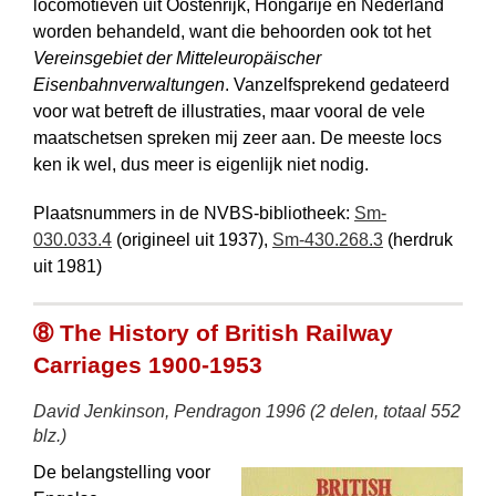
locomotieven uit Oostenrijk, Hongarije en Nederland
worden behandeld, want die behoorden ook tot het
Vereinsgebiet der Mitteleuropäischer
Eisenbahnverwaltungen
. Vanzelfsprekend gedateerd
voor wat betreft de illustraties, maar vooral de vele
maatschetsen spreken mij zeer aan. De meeste locs
ken ik wel, dus meer is eigenlijk niet nodig.
Plaatsnummers in de NVBS-bibliotheek:
Sm-
030.033.4
(origineel uit 1937),
Sm-430.268.3
(herdruk
uit 1981)
➇ The History of British Railway
Carriages 1900-1953
David Jenkinson, Pendragon 1996 (2 delen, totaal 552
blz.)
De belangstelling voor