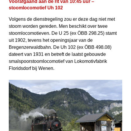
Voorafgaand aan de rit van 10:45 uur –
stoomlocomotief Uh 102
Volgens de dienstregeling zou er deze dag niet met
stoom worden gereden. Men beschikt over twee
stoomlocomotieven. De U 25 (ex ÖBB 298.25) stamt
uit 1902, tevens het openingsjaar van de
Bregenzerwaldbahn. De Uh 102 (ex ÖBB 498.08)
dateert van 1931 en betreft de laatst gebouwde
smalspoorstoomlocomotief van Lokomotivfabrik
Floridsdorf bij Wenen.