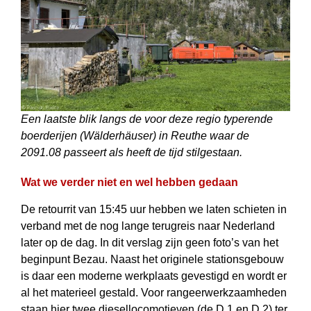
Een laatste blik langs de voor deze regio typerende
boerderijen (Wälderhäuser) in Reuthe waar de
2091.08 passeert als heeft de tijd stilgestaan.
Wat we verder niet en wel hebben gedaan
De retourrit van 15:45 uur hebben we laten schieten in
verband met de nog lange terugreis naar Nederland
later op de dag. In dit verslag zijn geen foto’s van het
beginpunt Bezau. Naast het originele stationsgebouw
is daar een moderne werk­plaats gevestigd en wordt er
al het materieel gestald. Voor rangeer­werk­zaam­heden
staan hier twee diesellocomotieven (de D 1 en D 2) ter