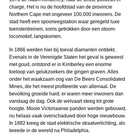
charge. Het is nu de hoofdstad van de provincie
Northern Cape met ongeveer 100.000 inwoners. De
stad heeft een spoorweg­station waar geregeld luxe
toeristentreinen, soms getrokken door een stoom­
locomotief, langskomen.
In 1866 werden hier bij toeval diamanten ontdekt.
Evenals in de Verenigde Staten het geval is geweest
met goud, ontstond er in Kimberley een enorme
toeloop van gelukzoekers die gingen graven. Alles
onder het waakzaam oog van De Beers Consolidated
Mines, die het meest profiteerde van allemaal. De
bevolking groeide hard; er waren meer inwoners dan
vandaag de dag. Ook de welvaart steeg tot grote
hoogte. Mooie Victoriaanse panden werden gebouwd,
nu helaas vaak overschaduwd door hoge nieuwbouw.
In 1882 kreeg de stad elektrische straat­verlichting, als
tweede in de wereld na Philadelphia.