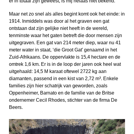
er in totaal zijn geweest, is mij helaas niet bekend.
Maar net zo snel als alles begint komt ook het einde: in
1914. Inmiddels was door al het graven een gat
ontstaan dat zijn gelijke niet heeft in de wereld,
tenminste waar het gaten betreft die door mensen zijn
uitgegraven. Een gat van 214 meter diep, waar nu 41
meter water in staat, ‘die Groot Gat’ genaamd in het
Zuid-Afrikaans. De oppervlakte is 15,4 hectare en de
omtrek 1,6 km. Er is in de loop der jaren ook heel wat
uitgehaald: 14,5 M karaat oftewel 2722 kg aan
diamanten, passend in een kist van 2,72 m³. Enkele
families zijn hier schatrijk van geworden, zoals
Oppenheimer, Barnato en de familie van de Britse
ondernemer Cecil Rhodes, stichter van de firma De
Beers.