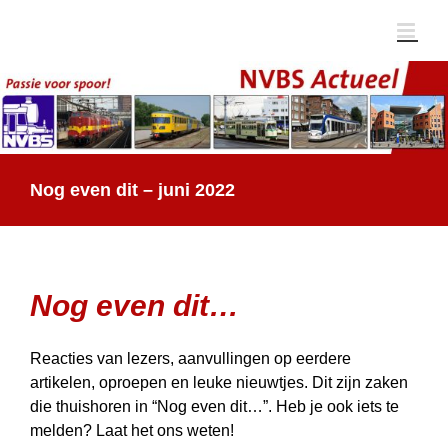
Ga
naar
inhoud
Nog even dit – juni 2022
Nog even dit…
Reacties van lezers, aanvullingen op eerdere
artikelen, oproepen en leuke nieuwtjes. Dit zijn zaken
die thuis­horen in “Nog even dit…”. Heb je ook iets te
melden? Laat het ons weten!