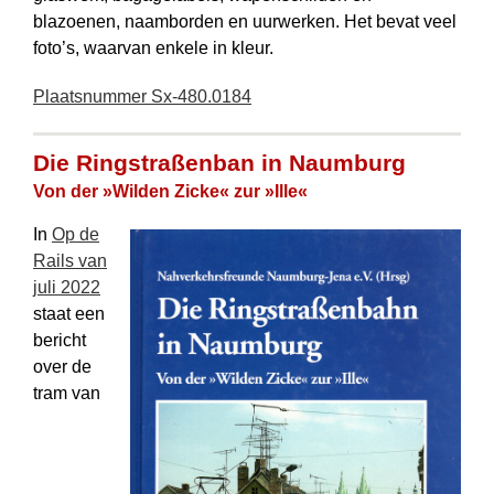
blazoenen, naamborden en uurwerken. Het bevat veel
foto’s, waarvan enkele in kleur.
Plaatsnummer Sx-480.0184
Die Ringstraßenban in Naumburg
Von der »Wilden Zicke« zur »Ille«
In
Op de
Rails van
juli 2022
staat een
bericht
over de
tram van