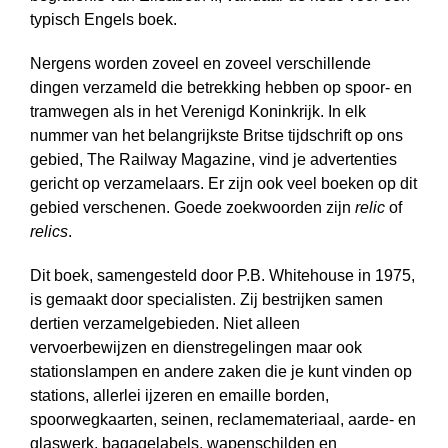
typisch Engels boek.
Nergens worden zoveel en zoveel ver­schil­lende
dingen verzameld die betrekking hebben op spoor- en
tramwegen als in het Verenigd Koninkrijk. In elk
nummer van het belangrijkste Britse tijdschrift op ons
gebied, The Railway Magazine, vind je advertenties
gericht op verzamelaars. Er zijn ook veel boeken op dit
gebied verschenen. Goede zoekwoorden zijn
relic
of
relics
.
Dit boek, samengesteld door P.B. White­house in 1975,
is gemaakt door spe­cia­lis­ten. Zij bestrijken samen
dertien verzamelgebieden. Niet alleen
vervoerbewijzen en dienstregelingen maar ook
stationslampen en andere zaken die je kunt vinden op
stations, allerlei ijzeren en emaille borden,
spoorwegkaarten, seinen, reclamemateriaal, aarde- en
glaswerk, bagagelabels, wapenschilden en