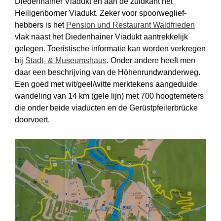
Diedenhainer Viadukt en aan de zuidkant het
Heiligenborner Viadukt. Zeker voor spoorweg­lief­
hebbers is het
Pension und Restaurant Waldfrieden
vlak naast het Diedenhainer Viadukt aantrekkelijk
gelegen. Toeristische informatie kan worden verkregen
bij
Stadt- & Museumshaus
. Onder andere heeft men
daar een beschrijving van de Höhen­rund­wander­weg.
Een goed met wit/geel/witte merktekens aangeduide
wandeling van 14 km (gele lijn) met 700 hoogtemeters
die onder beide viaducten en de Gerüst­pfeiler­brücke
doorvoert.