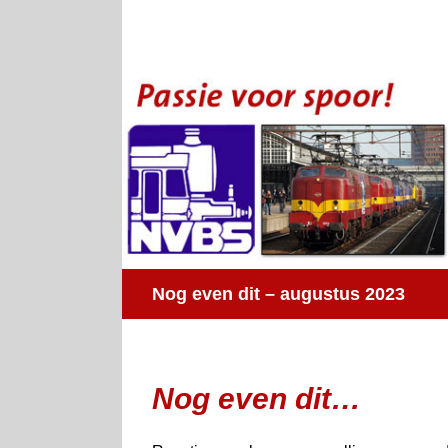
Ga
naar
inhoud
Nog even dit – augustus 2023
Nog even dit…