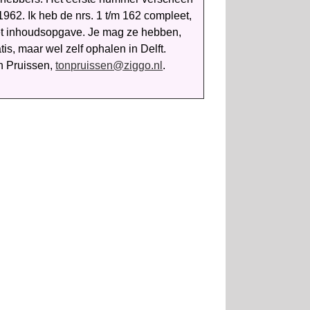
1962. Ik heb de nrs. 1 t/m 162 compleet,
t in­houds­­opgave. Je mag ze hebben,
tis, maar wel zelf op­halen in Delft.
n Pruissen,
tonpruissen@ziggo.nl
.