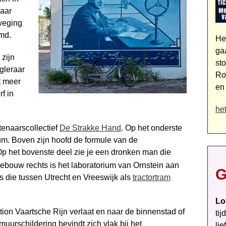
naar
weging
md.
He
ga
zijn
sto
gleraar
Ro
t meer
en
rf in
he
enaarscollectief
De Strakke Hand
. Op het onderste
rium. Boven zijn hoofd de formule van de
p het bovenste deel zie je een dronken man die
gebouw rechts is het laboratorium van Ornstein aan
G
s die tussen Utrecht en Vreeswijk als
tractortram
Lo
tation Vaartsche Rijn verlaat en naar de binnenstad of
tij
rschildering bevindt zich vlak bij het
li