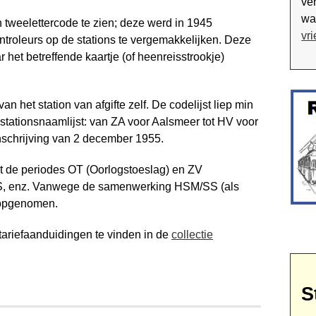
ver
waa
n tweelettercode te zien; deze werd in 1945
vr
troleurs op de stations te ver­gemakkelijken. Deze
het betref­fende kaartje (of heenreisstrookje)
n het station van afgifte zelf. De codelijst liep min
stationsnaamlijst: van ZA voor Aalsmeer tot HV voor
anschrijving van 2 december 1955.
it de periodes OT (Oorlogstoeslag) en ZV
S, enz. Vanwege de samenwerking HSM/SS (als
r opgenomen.
 tariefaanduidingen te vinden in de
collectie
S