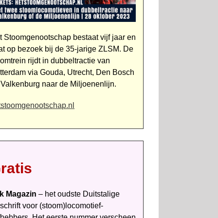
t Stoomgenootschap bestaat vijf jaar en
at op bezoek bij de 35-jarige ZLSM. De
omtrein rijdt in dubbeltractie van
tterdam via Gouda, Utrecht, Den Bosch
 Valkenburg naar de Miljoenenlijn.
tstoomgenootschap.nl
ratis
k Magazin
– het oudste Duits­talige
dschrift voor (stoom)loco­mo­tief­
efhebbers. Het eerste num­mer verscheen