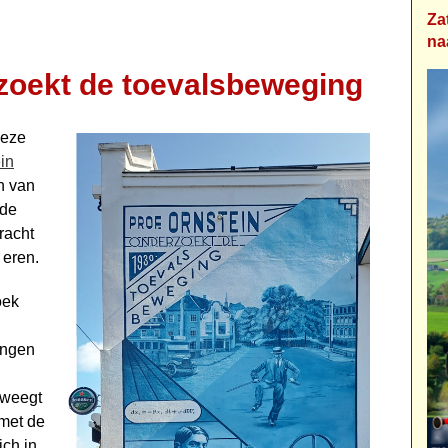
Za
na
rzoekt de toevalsbeweging
deze
ein
en van
 de
racht
 eren.
oek
ingen
eweegt
 met de
ich in