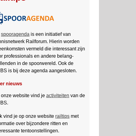
e
spooragenda
is een initiatief van
nnisnetwerk Railforum. Hierin worden
eenkomsten vermeld die interessant zijn
or professionals en andere belang­
llenden in de spoor­wereld. Ook de
BS is bij deze agenda aan­gesloten.
er nieuws
 onze website vind je
activiteiten
van de
BS.
k vind je op onze website
railtips
met
ormatie over bijzondere ritten en
eressante tentoonstellingen.