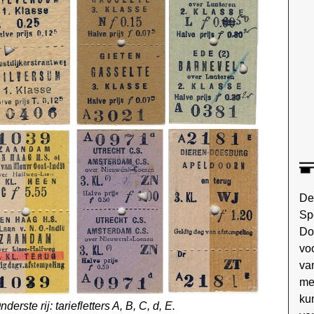
De
Sp
Do
vo
va
me
ku
derste rij: tariefletters A, B, C, d, E.