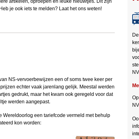
ere artikelen, oproepen en leuke nieuwtjes. Dit zijn
 Heb je ook iets te melden? Laat het ons weten!
D
ke
bij
vo
ste
NV
 van NS-vervoerbewijzen een of soms twee keer per
Me
 prijzen echter vaak jarenlang gelijk. Meestal werden
artjes gedrukt, maar het kwam ook geregeld voor dat
Op
ltje werden aangepast.
NV
de Wereldoorlog een tariefcode vermeld met behulp
Oo
ateerd kon worden:
inf
int