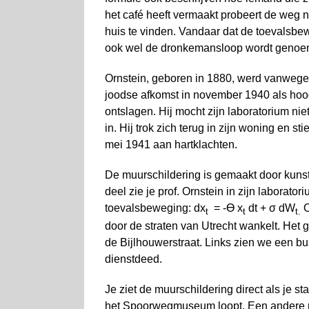
het café heeft vermaakt probeert de weg 
huis te vinden. Vandaar dat de toevalsbe
ook wel de dronke­mans­loop wordt genoe
Ornstein, geboren in 1880, werd vanwege 
joodse afkomst in november 1940 als hoo
ontslagen. Hij mocht zijn laboratorium nie
in. Hij trok zich terug in zijn woning en stie
mei 1941 aan hartklachten.
De muurschildering is gemaakt door kunst
deel zie je prof. Ornstein in zijn laborato
toevalsbeweging: dx
= -ϴ x
dt + σ dW
O
t
t
t.
door de straten van Utrecht wankelt. Het 
de Bijlhouwerstraat. Links zien we een bu
dienstdeed.
Je ziet de muurschildering direct als je s
het Spoorwegmuseum loopt. Een andere muu