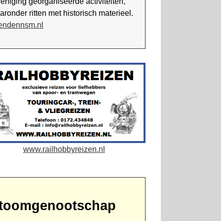
enig­ing georganiseerde activiteiten,
r­onder ritten met historisch materieel.
iendennsm.nl
www.railhobbyreizen.nl
toomgenootschap