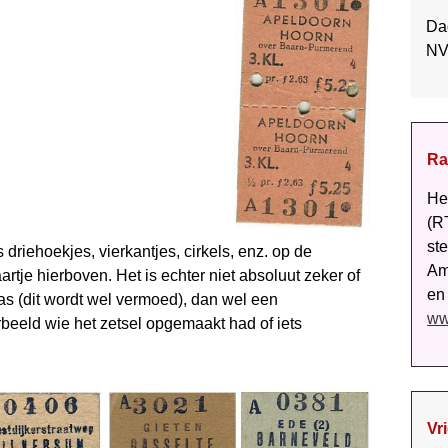
Da
NV
Ra
He
(RT
st
riehoekjes, vierkantjes, cirkels, enz. op de
Am
artje hierboven. Het is echter niet absoluut zeker of
en
as (dit wordt wel vermoed), dan wel een
ww
beeld wie het zetsel opgemaakt had of iets
Vr