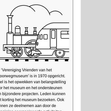
 ‘Vereniging Vrienden van het
oorweg­museum’ is in 1970 opgericht.
el is het opwekken van belang­stelling
or het museum en het onder­steunen
n bijzondere projecten. Leden kunnen
t korting het museum bezoeken. Ook
nnen ze deel­nemen aan door de