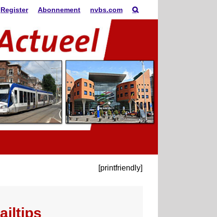
Register
Abonnement
nvbs.com
[printfriendly]
ailtips