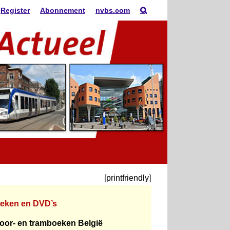
Register
Abonnement
nvbs.com
[printfriendly]
eken en DVD’s
oor- en tramboeken België