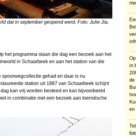
me
Ee
d dat in september geopend werd. Foto: Julie Jia,
Bel
ver
inf
 Op het programma staan die dag een bezoek aan het
Op
orld in Schaarbeek en aan het station van die
in 
200
e spoorwegcollectie gehad en daar is nu
de
staureerde station uit 1887 van Schaarbeek schijnt
Bu
 dag kan vrij worden besteed en kan bijvoorbeeld
ho
iet in combinatie met een bezoek aan toeristische
Ku
en 
Tot
fo