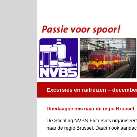
Ga
naar
inhoud
Excursies en railreizen – decembe
Driedaagse reis naar de regio Brussel
De Stichting NVBS-Excursies organiseert 
naar de regio Brussel. Daarin ook aandac