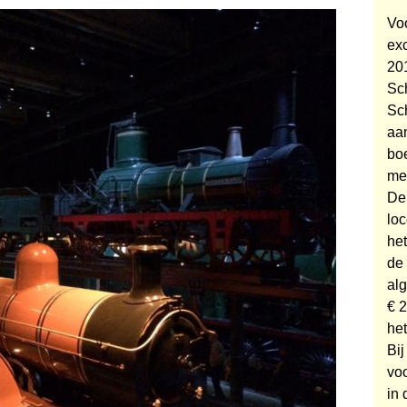
Voo
exc
20
Sc
Sc
aan
bo
me
De
loc
het
de 
al
€ 2
het
Bij
vo
in 