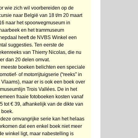
r wie zich wil voorbereiden op de
ursie naar België van 18 t/m 20 maart
16 naar het spoorwegmuseum in
haarbeek en het trammuseum
hepdaal heeft de NVBS Winkel een
tal suggesties. Ten eerste de
ekenreeks van Thierry Nicolas, die nu
er dan 20 delen omvat.
 meeste boeken belichten een speciale
omotief- of motorrijtuigserie (“reeks” in
 Vlaams), maar er is ook een boek over
museumlijn Trois Vallées. De in het
gemeen fraaie fotoboeken kosten vanaf
5 tot € 39, afhankelijk van de dikte van
 boek.
 deze omvangrijke serie kan het helaas
orkomen dat een enkel boek niet meer
de winkel ligt, maar nabestelling is