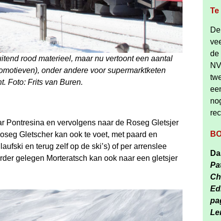
Te
De
ve
de 
itend rood materieel, maar nu vertoont een aantal
NV
omotieven), onder andere voor supermarktketen
tw
. Foto: Frits van Buren.
een
no
re
ar Pontresina en vervolgens naar de Roseg Gletsjer
B
oseg Gletscher kan ook te voet, met paard en
fski en terug zelf op de ski’s) of per arrenslee
Da
rder gelegen Morteratsch kan ook naar een gletsjer
Pa
Ch
Ed
pa
Le