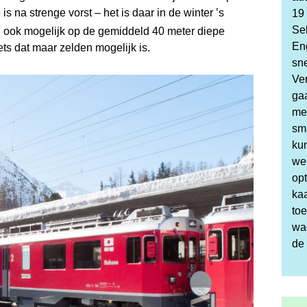
is na strenge vorst – het is daar in de winter ’s
19
Sel
n ook mogelijk op de gemiddeld 40 meter diepe
En
ets dat maar zelden mogelijk is.
sne
Ver
gaa
met
sm
kun
we
op
ka
to
wac
de