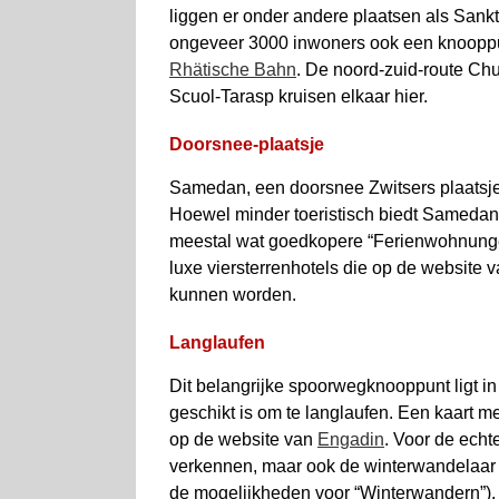
liggen er onder andere plaatsen als Sank
ongeveer 3000 inwoners ook een knooppu
Rhätische Bahn
. De noord-zuid-route Chu
Scuol-Tarasp kruisen elkaar hier.
Doorsnee-plaatsje
Samedan, een doorsnee Zwitsers plaatsje, 
Hoewel minder toeristisch biedt Sameda
meestal wat goedkopere “Ferienwohnungen
luxe viersterrenhotels die op de websit
kunnen worden.
Langlaufen
Dit belangrijke spoorwegknooppunt ligt in
geschikt is om te langlaufen. Een kaart m
op de website van
Engadin
. Voor de echt
verkennen, maar ook de winterwandelaar k
de mogelijkheden voor “Winterwandern”). L