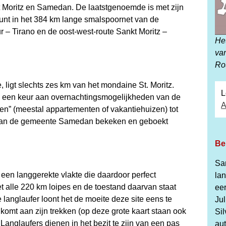
t Moritz en Samedan. De laatstgenoemde is met zijn
nt in het 384 km lange smalspoornet van de
r – Tirano en de oost-west-route Sankt Moritz –
Het
va
Ro
ligt slechts zes km van het mondaine St. Moritz.
L
n een keur aan overnachtingsmogelijkheden van de
A
” (meestal appartementen of vakantiehuizen) tot
e van de gemeente Samedan bekeken en geboekt
Be
Sa
 een langgerekte vlakte die daardoor perfect
la
et alle 220 km loipes en de toestand daarvan staat
eer
e langlaufer loont het de moeite deze site eens te
Jul
omt aan zijn trekken (op deze grote kaart staan ook
Si
anglaufers dienen in het bezit te zijn van een pas
au