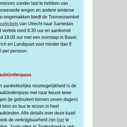
inreizen zonder last te hebben van
sneeuwde wegen en andere winterse
to-ongemakken biedt de Treinreiswinkel
ourtickets
van Utrecht naar Samedan
t vertrek rond 8.30 uur en aankomst
d 19.00 uur met een overstap in Basel,
rich en Landquart voor minder dan €
0 per persoon.
aubündenpass
 aantrekkelijke reismogelijkheid is de
aubündenpass met naar keuze twee
gen (te gebruiken binnen zeven dagen)
 trein en bus te reizen in heel
ubünden. Alle details over deze kaart
ook de verkrijgbaarheid zijn
hier
te
den. Zoals alles in Zwitserland is ook