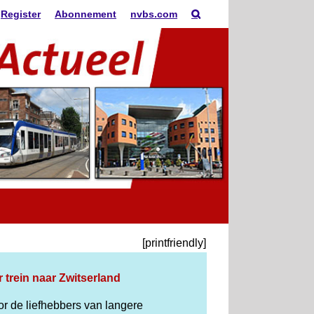
Register
Abonnement
nvbs.com
[printfriendly]
r trein naar Zwitserland
or de liefhebbers van langere