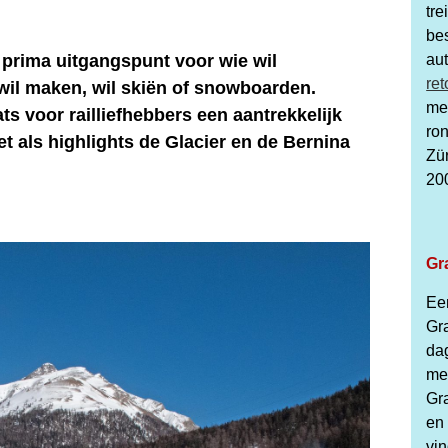
tre
be
prima uitgangspunt voor wie wil
au
ret
wil maken, wil skiën of snowboarden.
me
ats voor railliefhebbers een aantrekkelijk
ron
 als highlights de Glacier en de Bernina
Zü
20
Gr
Een
Gr
da
met
Gra
en 
vin