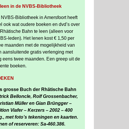
 leen in de NVBS-Bibliotheek
 NVBS-Bibliotheek in Amersfoort heeft
el ook wat oudere boeken en dvd’s over
Rhätische Bahn te leen (alleen voor
BS-leden). Het lenen kost € 1,50 per
ee maanden met de mogelijkheid van
 aansluitende gratis verlenging met
g eens twee maanden. Een greep uit de
cente boeken.
OEKEN
s grosse Buch der Rhätische Bahn
trick Belloncle, Rolf Grossenbacher,
ristian Müller en Gian Brüngger –
ition Viafer – Kerzers – 2002 – 400
g., met foto’s tekeningen en kaarten.
nen of reserveren: Sa-460.386.