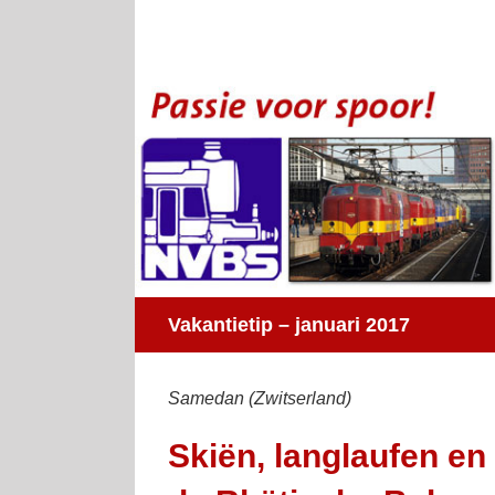
Ga
naar
inhoud
Vakantietip – januari 2017
Samedan (Zwitserland)
Skiën, langlaufen en 