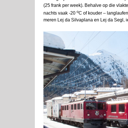
(25 frank per week). Behalve op die vlakte 
o
nachts vaak -20
C of kouder – langlaufe
meren Lej da Silvaplana en Lej da Segl, i