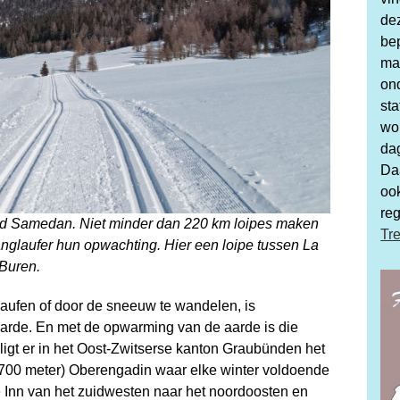
dez
be
maa
ond
st
wo
da
Da
ook
reg
rond Samedan. Niet minder dan 220 km loipes maken
Tre
anglaufer hun opwachting. Hier een loipe tussen La
 Buren.
laufen of door de sneeuw te wandelen, is
arde. En met de opwarming van de aarde is die
ligt er in het Oost-Zwitserse kanton Graubünden het
700 meter) Oberengadin waar elke winter voldoende
de Inn van het zuidwesten naar het noordoosten en