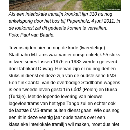
Als een interlokale tramlijn kronkelt lijn 310 nu nog
enkelsporig door het bos bij Papenholz, 4 juni 2011. In
de toekomst zal dit gedeelte komen te vervallen.
Foto: Paul van Baarle.
Tevens rijden hier nu nog de korte (tweedelige)
Stadtbahn M-trams waarvan er oorspronkelijk 55 stuks
in twee series tussen 1976 en 1982 werden geleverd
door fabrikant Düwag. Hiervan zijn er nu nog dertien
stuks in dienst en deze zijn van de oudste serie 6MS.
Een flink aantal van de overbodige Stadtbahn-wagens
is een tweede leven gestart in Łódź (Polen) en Bursa
(Turkije). Met de lopende levering van nieuwe
lagevloertrams van het type Tango zullen echter ook
de laatste 6MS-trams buiten dienst gaan. Wie dus nog
een rit in deze veertig jaar oude trams over een
klassieke interlokale tramlijn wil maken, moet dus niet