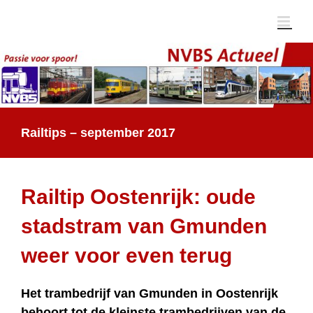
Ga
naar
inhoud
Railtips – september 2017
Railtip Oostenrijk: oude
stadstram van Gmunden
weer voor even terug
Het trambedrijf van Gmunden in Oostenrijk
behoort tot de kleinste trambedrijven van de