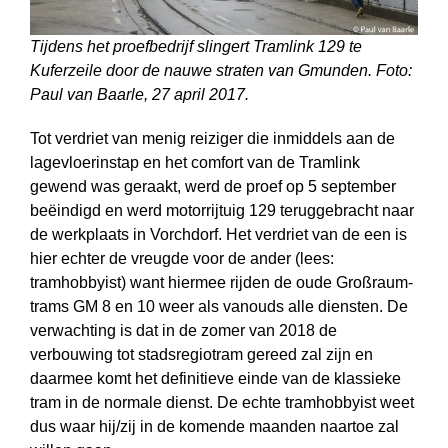
Tijdens het proefbedrijf slingert Tramlink 129 te
Kuferzeile door de nauwe straten van Gmunden. Foto:
Paul van Baarle, 27 april 2017.
Tot verdriet van menig reiziger die inmiddels aan de
lagevloerinstap en het comfort van de Tramlink
gewend was geraakt, werd de proef op 5 september
beëindigd en werd motorrijtuig 129 teruggebracht naar
de werkplaats in Vorchdorf. Het verdriet van de een is
hier echter de vreugde voor de ander (lees:
tramhobbyist) want hiermee rijden de oude Großraum-
trams GM 8 en 10 weer als vanouds alle diensten. De
verwachting is dat in de zomer van 2018 de
verbouwing tot stadsregiotram gereed zal zijn en
daarmee komt het definitieve einde van de klassieke
tram in de normale dienst. De echte tramhobbyist weet
dus waar hij/zij in de komende maanden naartoe zal