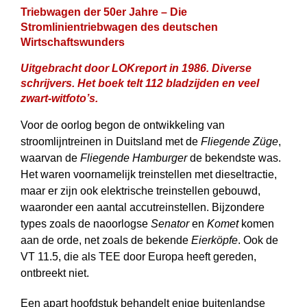
Triebwagen der 50er Jahre –
Die
Stromlinientriebwagen des deutschen
Wirtschaftswunders
Uitgebracht door LOKreport in 1986. Diverse
schrijvers. Het boek telt 112 bladzijden en veel
zwart-witfoto’s.
Voor de oorlog begon de ontwikkeling van
stroomlijntreinen in Duitsland met de
Fliegende Züge
,
waarvan de
Fliegende Hamburger
de bekendste was.
Het waren voornamelijk treinstellen met dieseltractie,
maar er zijn ook elektrische treinstellen gebouwd,
waaronder een aantal accutreinstellen. Bijzondere
types zoals de naoorlogse
Senator
en
Komet
komen
aan de orde, net zoals de bekende
Eierköpfe
. Ook de
VT 11.5, die als TEE door Europa heeft gereden,
ontbreekt niet.
Een apart hoofdstuk behandelt enige buitenlandse