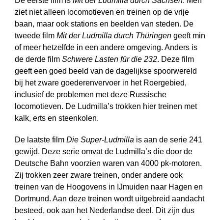
De eerste film is
Mit der Ludmilla durch Sachsen
. Men
ziet niet alleen loco­motieven en treinen op de vrije
baan, maar ook stations en beelden van steden. De
tweede film
Mit der Ludmilla durch Thüringen
geeft min
of meer hetzelfde in een andere omgeving. Anders is
de derde film
Schwere Lasten für die 232
. Deze film
geeft een goed beeld van de dagelijkse spoorwereld
bij het zware goederenvervoer in het Roergebied,
inclusief de problemen met deze Russische
locomotieven. De Ludmilla’s trokken hier treinen met
kalk, erts en steenkolen.
De laatste film
Die Super-Ludmilla
is aan de serie 241
gewijd. Deze serie omvat de Ludmilla’s die door de
Deutsche Bahn voorzien waren van 4000 pk-motoren.
Zij trokken zeer zware treinen, onder andere ook
treinen van de Hoogovens in IJmuiden naar Hagen en
Dortmund. Aan deze treinen wordt uitgebreid aandacht
besteed, ook aan het Nederlandse deel. Dit zijn dus