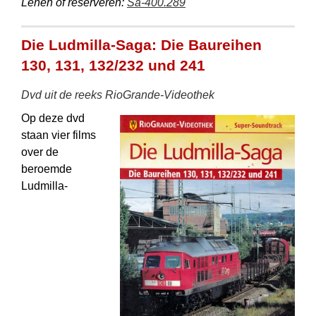
Lenen of reserveren:
Sa-400.289
Die Ludmilla-Saga: Die Baureihen
130, 131, 132/232 und 241
Dvd uit de reeks RioGrande-Videothek
Op deze dvd
staan vier films
over de
beroemde
Ludmilla-