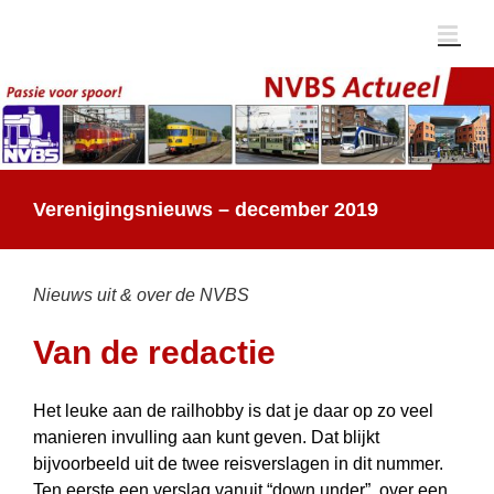
Ga
naar
inhoud
Verenigingsnieuws – december 2019
Nieuws uit & over de NVBS
Van de redactie
Het leuke aan de railhobby is dat je daar op zo veel
manieren invulling aan kunt geven. Dat blijkt
bijvoorbeeld uit de twee reisverslagen in dit nummer.
Ten eerste een verslag vanuit “down under”, over een