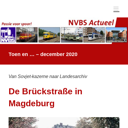
Ga
naar
inhoud
Toen en … – december 2020
Van Sovjet-kazerne naar Landesarchiv
De Brückstraße in
Magdeburg