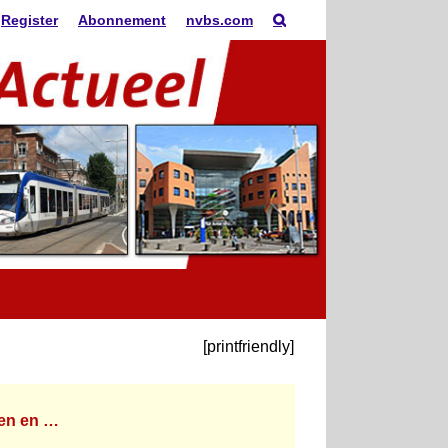
Register
Abonnement
nvbs.com
[printfriendly]
en en …