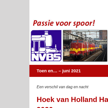
Ga
naar
inhoud
Toen en… – juni 2021
Een verschil van dag en nacht
Hoek van Holland Ha