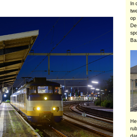
In
twe
op
De
sp
Ba
Heb
ru
da