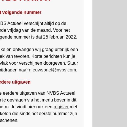
t volgende nummer
S Actueel verschijnt altijd op de
rde vrijdag van de maand. Voor het
lgende nummer is dat 25 februari 2022.
ikelen ontvangen wij graag uiter­lijk een
k van tevoren. Korte berichten kun je
 vlak voor ver­schij­nen doorgeven. Stuur
bij­dragen naar
nieuwsbrief@nvbs.com
.
rdere uitgaven
le eerdere uitgaven van NVBS Actueel
n je opvragen via het menu bovenin dit
herm. Je vindt hier ook een
register
met
ikelen die sinds het eerste nummer zijn
rschenen.