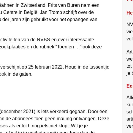
Bahnen in Zwitserland. Frits van Buren nam een
u Centre in België. Jan Tromp schrijft over de
He
p der jaren zijn gebruikt voor het ophangen van
NVB
vie
vo
activiteiten van de NVBS en over interes­sante
zoek­plaatjes en de rubriek “Toen en …” ook deze
Art
wee
tot
schijnt op 25 februari 2022. Houd in de tussentijd
je 
ook
in de gaten.
Ee
Al
ku
(december 2021) is iets verkeerd gegaan. Door een
sc
l van de abonnees toen geen mailing ontvangen. Deze
art
s als er toch nog iets niet klopt. Wil je je
ve
 of wil je je mailadres wijzigen, lees dan de