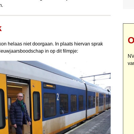
n.
k
O
on helaas niet doorgaan. In plaats hiervan sprak
euwjaarsboodschap in op dit filmpje:
NV
va