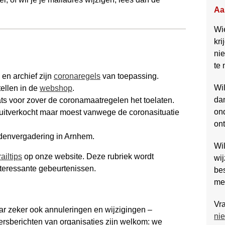
Aa
Wi
kri
ni
te
 en archief zijn
corona­regels
van toe­passing.
Wi
ellen in de
webshop
.
dan
s voor zover de corona­­maatregelen het toelaten.
ond
itverkocht maar moest vanwege de coronasituatie
on
en­vergadering in Arnhem.
Wil
ailtips
op onze website. Deze rubriek wordt
wij
nteressante gebeurtenissen.
be
me
Vr
 zeker ook annuleringen en wijzigingen –
ni
ersberichten van organisaties zijn welkom: we