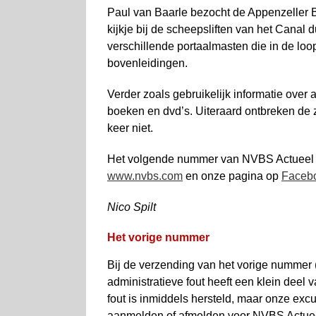
Paul van Baarle bezocht de Appenzeller 
kijkje bij de scheepsliften van het Canal d
verschillende portaalmasten die in de loo
boven­leidingen.
Verder zoals gebruikelijk informatie over 
boeken en dvd’s. Uiteraard ont­breken de 
keer niet.
Het volgende nummer van NVBS Actueel ver
www.nvbs.com
en onze pagina op
Faceb
Nico Spilt
Het vorige nummer
Bij de verzending van het vorige nummer 
administratieve fout heeft een klein dee
fout is inmiddels hersteld, maar onze excuse
aanmelden of afmelden voor NVBS Actueel,