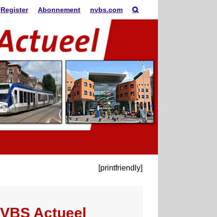
Register
Abonnement
nvbs.com
[printfriendly]
VBS Actueel