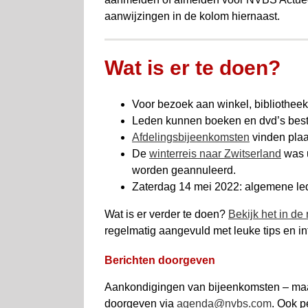
aanwijzingen in de kolom hiernaast.
Wat is er te doen?
Voor bezoek aan winkel, bibliotheek
Leden kunnen boeken en dvd’s best
Afdelingsbijeenkomsten
vinden plaat
De
winterreis naar Zwitserland
was u
worden geannuleerd.
Zaterdag 14 mei 2022: algemene led
Wat is er verder te doen?
Bekijk het in de r
regelmatig aangevuld met leuke tips en i
Berichten doorgeven
Aankondigingen van bijeenkomsten – maar
doorgeven via
agenda@nvbs.com
. Ook p