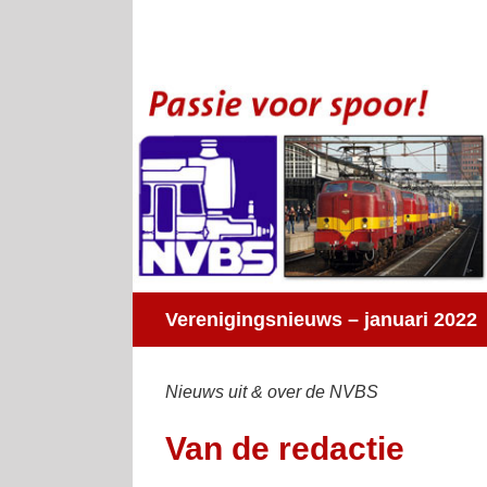
Ga
naar
inhoud
Verenigingsnieuws – januari 2022
Nieuws uit & over de NVBS
Van de redactie