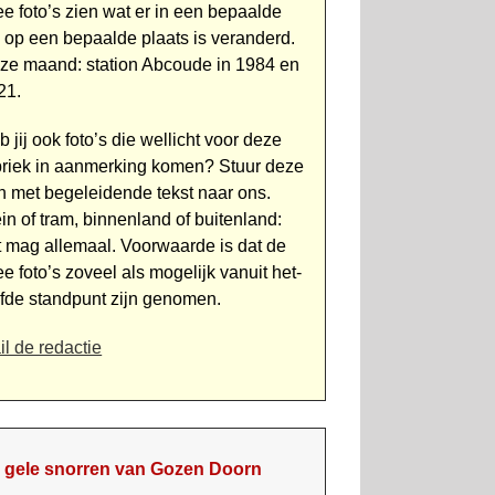
ee foto’s zien wat er in een bepaalde
jd op een bepaalde plaats is veranderd.
ze maand: station Abcoude in 1984 en
21.
 jij ook foto’s die wellicht voor deze
briek in aanmerking komen? Stuur deze
n met begeleidende tekst naar ons.
in of tram, binnen­land of buitenland:
t mag alle­maal. Voorwaarde is dat de
e foto’s zoveel als mogelijk vanuit het­
lfde standpunt zijn genomen.
il de redactie
 gele snorren van Gozen Doorn