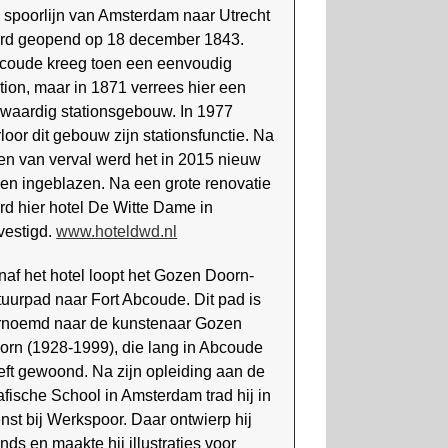
 spoorlijn van Amsterdam naar Utrecht
rd geopend op 18 december 1843.
coude kreeg toen een eenvoudig
ation, maar in 1871 verrees hier een
lwaardig stationsgebouw. In 1977
loor dit gebouw zijn stations­functie. Na
ren van verval werd het in 2015 nieuw
ven ingeblazen. Na een grote renovatie
rd hier hotel De Witte Dame in
vestigd.
www.hoteldwd.nl
naf het hotel loopt het Gozen Doorn-
tuurpad naar Fort Abcoude. Dit pad is
rnoemd naar de kunstenaar Gozen
orn (1928-1999), die lang in Abcoude
eft gewoond. Na zijn opleiding aan de
afische School in Amster­dam trad hij in
enst bij Werkspoor. Daar ontwierp hij
nds en maakte hij illustraties voor