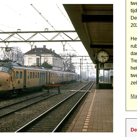
tw
ti
De
20
Heb
ru
da
Tre
he
twe
ze
Ma
De