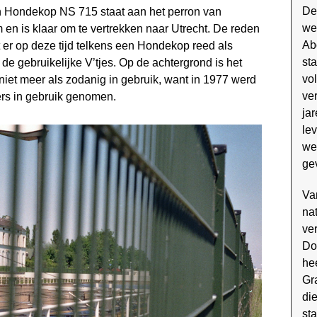
De
en Hondekop NS 715 staat aan het perron van
we
 en is klaar om te ver­trekken naar Utrecht. De reden
Ab
at er op deze tijd telkens een Hondekop reed als
st
de gebruikelijke V’tjes. Op de achtergrond is het
vo
niet meer als zodanig in gebruik, want in 1977 werd
ver
ers in gebruik genomen.
ja
le
we
ge
Va
na
ve
Do
he
Gr
di
sta