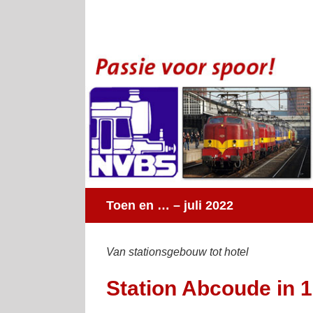
Ga
naar
inhoud
Toen en … – juli 2022
Van stationsgebouw tot hotel
Station Abcoude in 