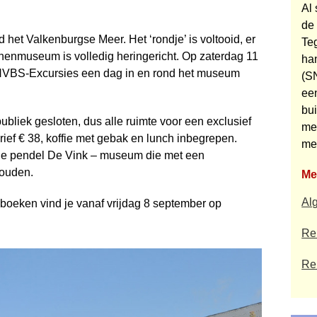
Al 
de 
 het Valkenburgse Meer. Het ‘rondje’ is voltooid, er
Teg
nnenmuseum is volledig heringericht. Op zaterdag 11
ha
 NVBS-Excursies een dag in en rond het museum
(S
ee
bu
bliek gesloten, dus alle ruimte voor een exclusief
me
ief € 38, koffie met gebak en lunch inbegrepen.
mel
 de pendel De Vink – museum die met een
houden.
Me
Al
 boeken vind je vanaf vrijdag 8 september op
Rei
Re