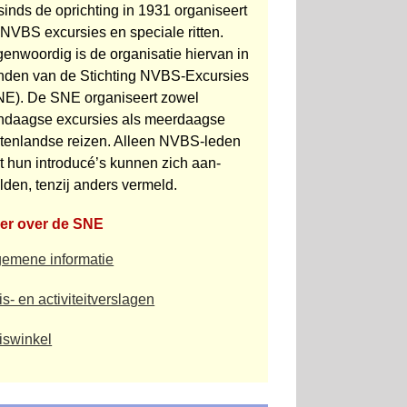
sinds de oprichting in 1931 organiseert
NVBS excursies en speciale ritten.
enwoordig is de organisatie hiervan in
nden van de Stichting NVBS-Excursies
NE). De SNE organiseert zowel
ndaagse excursies als meerdaagse
iten­landse reizen. Alleen NVBS-leden
t hun introducé’s kunnen zich aan­
den, tenzij anders vermeld.
er over de SNE
gemene informatie
s- en activiteitverslagen
iswinkel