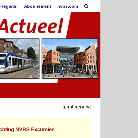
Register
Abonnement
nvbs.com
[printfriendly]
ichting NVBS-Excursies