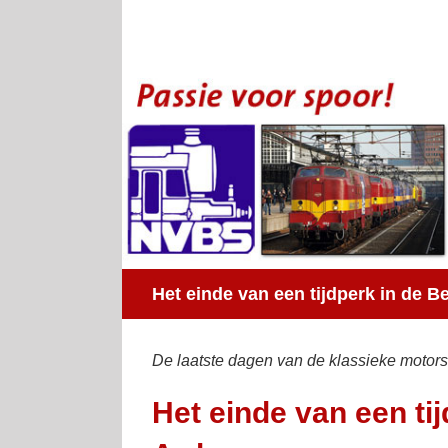
Ga
naar
inhoud
Het einde van een tijdperk in de B
De laatste dagen van de klassieke motor
Het einde van een ti