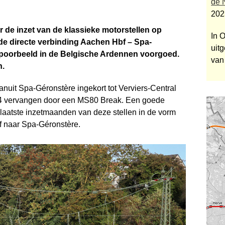
de
202
 de inzet van de klassieke motorstellen op
In 
 de directe verbinding Aachen Hbf – Spa-
uitg
poorbeeld in de Belgische Ardennen voorgoed.
van
n.
uit Spa-Géronstère ingekort tot Verviers-Central
n 44 vervangen door een MS80 Break. Een goede
laatste inzet­maanden van deze stellen in de vorm
f naar Spa-Géronstère.