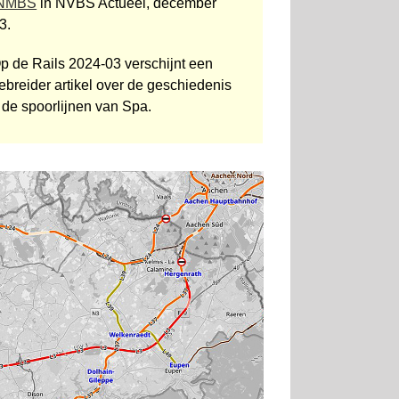
 NMBS
in NVBS Actueel, december
3.
Op de Rails 2024-03 verschijnt een
ebreider artikel over de ge­schie­denis
 de spoorlijnen van Spa.