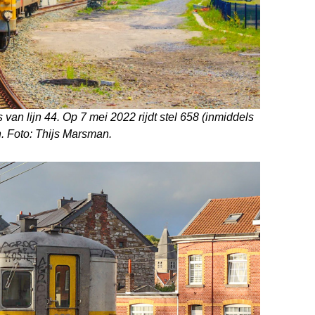
 van lijn 44. Op 7 mei 2022 rijdt stel 658 (inmiddels
n. Foto: Thijs Marsman.