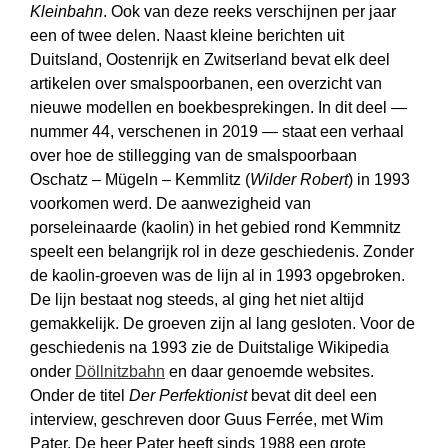
Kleinbahn
. Ook van deze reeks verschijnen per jaar
een of twee delen. Naast kleine berichten uit
Duitsland, Oostenrijk en Zwitserland bevat elk deel
artikelen over smalspoorbanen, een overzicht van
nieuwe modellen en boek­besprekingen. In dit deel —
nummer 44, verschenen in 2019 — staat een verhaal
over hoe de stillegging van de smal­spoor­baan
Oschatz – Mügeln – Kemmlitz (
Wilder Robert
) in 1993
voorkomen werd. De aanwezigheid van
porseleinaarde (kaolin) in het gebied rond Kemmnitz
speelt een belangrijk rol in deze geschiedenis. Zonder
de kaolin-groeven was de lijn al in 1993 opgebroken.
De lijn bestaat nog steeds, al ging het niet altijd
gemakkelijk. De groeven zijn al lang gesloten. Voor de
geschiedenis na 1993 zie de Duitstalige Wikipedia
onder
Döllnitzbahn
en daar genoemde websites.
Onder de titel
Der Perfektionist
bevat dit deel een
interview, geschreven door Guus Ferrée, met Wim
Pater. De heer Pater heeft sinds 1988 een grote