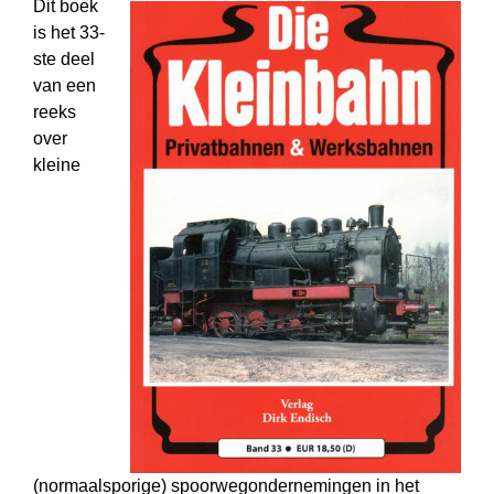
Dit boek
is het 33-
ste deel
van een
reeks
over
kleine
(normaalsporige) spoorweg­ondernemingen in het