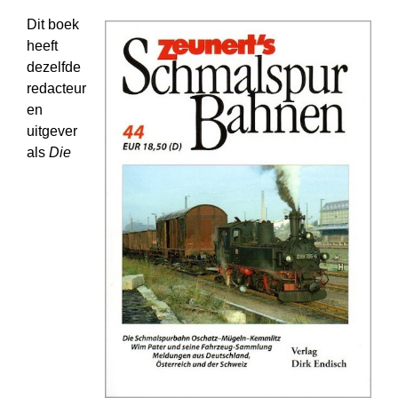
Dit boek
heeft
dezelfde
redacteur
en
uitgever
als
Die