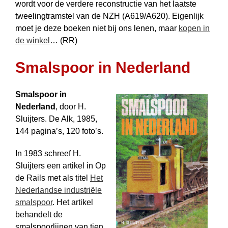
wordt voor de verdere reconstructie van het laatste
tweelingtramstel van de NZH (A619/A620). Eigenlijk
moet je deze boeken niet bij ons lenen, maar
kopen in
de winkel
… (RR)
Smalspoor in Nederland
Smalspoor in
Nederland
, door H.
Sluijters. De Alk, 1985,
144 pagina’s, 120 foto’s.
In 1983 schreef H.
Sluijters een artikel in Op
de Rails met als titel
Het
Nederlandse industriële
smalspoor
. Het artikel
behandelt de
smalspoorlijnen van tien