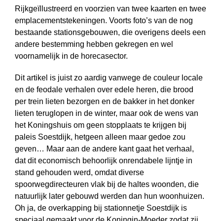
Rijkgeïllustreerd en voorzien van twee kaarten en twee
em­place­ments­tekeningen. Voorts foto’s van de nog
bestaande stationsgebouwen, die overigens deels een
andere bestemming hebben gekregen en wel
voornamelijk in de horecasector.
Dit artikel is juist zo aardig vanwege de couleur locale
en de feodale verhalen over edele heren, die brood
per trein lieten bezorgen en de bakker in het donker
lieten teruglopen in de winter, maar ook de wens van
het Koningshuis om geen stopplaats te krijgen bij
paleis Soestdijk, hetgeen alleen maar gedoe zou
geven… Maar aan de andere kant gaat het verhaal,
dat dit economisch behoorlijk onrendabele lijntje in
stand gehouden werd, omdat diverse
spoorwegdirecteuren vlak bij de haltes woonden, die
natuurlijk later gebouwd werden dan hun woonhuizen.
Oh ja, de overkapping bij stationnetje Soestdijk is
speciaal gemaakt voor de Koningin-Moeder zodat zij