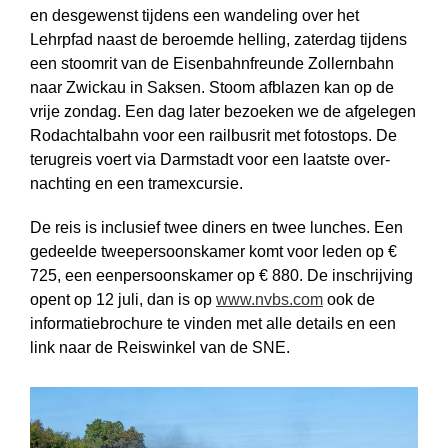
en desgewenst tijdens een wandeling over het
Lehrpfad naast de beroemde helling, zaterdag tijdens
een stoomrit van de Eisenbahn­freunde Zollernbahn
naar Zwickau in Saksen. Stoom afblazen kan op de
vrije zondag. Een dag later bezoeken we de afgelegen
Rodachtalbahn voor een railbusrit met fotostops. De
terugreis voert via Darmstadt voor een laatste over­
nachting en een tramexcursie.
De reis is inclusief twee diners en twee lunches. Een
gedeelde twee­persoons­kamer komt voor leden op €
725, een een­persoons­kamer op € 880. De inschrijving
opent op 12 juli, dan is op
www.nvbs.com
ook de
informatie­brochure te vinden met alle details en een
link naar de Reiswinkel van de SNE.