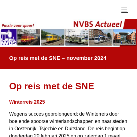
Ga
naar
inhoud
Op reis met de SNE – november 2024
Op reis met de SNE
Winterreis 2025
Wegens succes geprolongeerd: de Winterreis door
boeiende spoorse winter­land­schappen en naar steden
in Oostenrijk, Tsjechië en Duitsland. De reis begint op
donderdag 20 februari 2025 en op zaterdag 1 maart