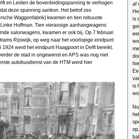
elft en Leiden de bovenleidingspanning te verhogen
af
 dat deze spanning aankon. Het betrof zes
He
rsche Waggonfabrik) kwamen en tien robuuste
is
n Linke Hoffman. Tien vierassige aanhangwagens
ge
mde salonwagens, kwamen er ook bij. Op 7 februari
ee
trams Rijswijk, op weg naar het voorlopige eindpunt
wo
i 1924 werd het eindpunt Haagpoort in Delft bereikt.
me
erder de stad in ongewenst en APS was nog niet
do
erste autobusdienst van de HTM werd hier
hi
Ee
van
is
wo
Nu
he
sp
op.
ba