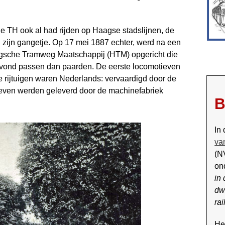
e TH ook al had rijden op Haagse stadslijnen, de
ng zijn gangetje. Op 17 mei 1887 echter, werd na een
aagsche Tramweg Maatschappij (HTM) opgericht die
er vond passen dan paarden. De eerste locomotieven
 rijtuigen waren Nederlands: vervaardigd door de
ieven werden geleverd door de machinefabriek
B
In
va
(N
on
in
dwa
rai
Het