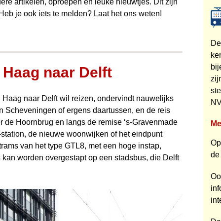
ere artikelen, oproepen en leuke nieuwtjes. Dit zijn
 Heb je ook iets te melden? Laat het ons weten!
D
ke
bi
 Haag naar Delft
zi
st
Haag naar Delft wil reizen, ondervindt nauwelijks
NV
in Scheveningen of ergens daartussen, en de reis
over de Hoornbrug en langs de remise ‘s-Gravenmade
Me
S-station, de nieuwe woonwijken of het eindpunt
Op
trams van het type GTL8, met een hoge instap,
de
s kan worden overgestapt op een stadsbus, die Delft
Oo
inf
in