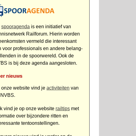
e
spooragenda
is een initiatief van
nnisnetwerk Railforum. Hierin worden
jeenkomsten vermeld die interessant
jn voor professionals en andere belang­
ellenden in de spoor­wereld. Ook de
BS is bij deze agenda aan­gesloten.
er nieuws
 onze website vind je
activiteiten
van
 NVBS.
k vind je op onze website
railtips
met
ormatie over bijzondere ritten en
teressante tentoonstellingen.