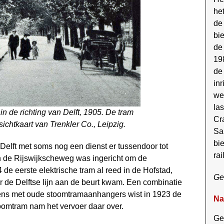
he
de
bi
de
19
de
in
we
las
 de richting van Delft, 1905. De tram
Cr
sichtkaart van Trenkler Co., Leipzig.
Sa
bie
 Delft met soms nog een dienst er tussendoor tot
rai
 de Rijswijkscheweg was ingericht om de
de eerste elektrische tram al reed in de Hofstad,
Ge
or de Delftse lijn aan de beurt kwam. Een combinatie
ns met oude stoomtramaanhangers wist in 1923 de
Na
oomtram nam het vervoer daar over.
Ger