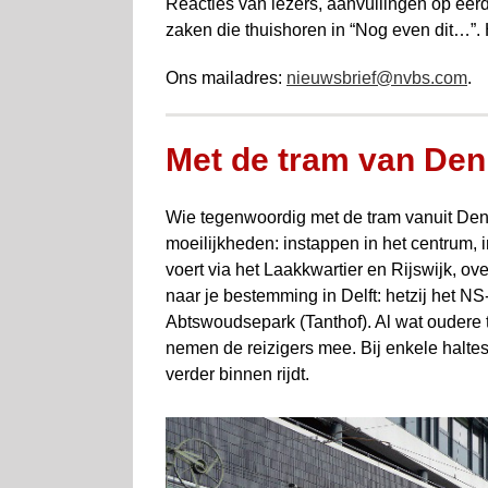
Reacties van lezers, aanvullingen op eerd
zaken die thuis­horen in “Nog even dit…”.
Ons mailadres:
nieuwsbrief@nvbs.com
.
Met de tram van Den
Wie tegenwoordig met de tram vanuit Den 
moeilijkheden: instappen in het centrum, 
voert via het Laakkwartier en Rijswijk, 
naar je bestemming in Delft: hetzij het N
Abtswoudsepark (Tanthof). Al wat oudere 
nemen de reizigers mee. Bij enkele halte
verder binnen rijdt.