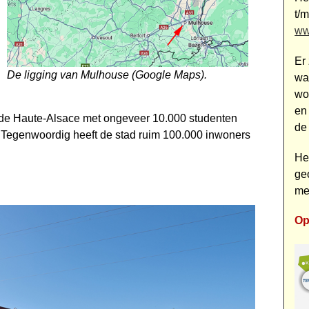
t/
ww
Er 
De ligging van Mulhouse (Google Maps).
wa
wo
en
é de Haute-Alsace met ongeveer 10.000 studenten
de
 Tegenwoordig heeft de stad ruim 100.000 inwoners
He
ge
me
Op