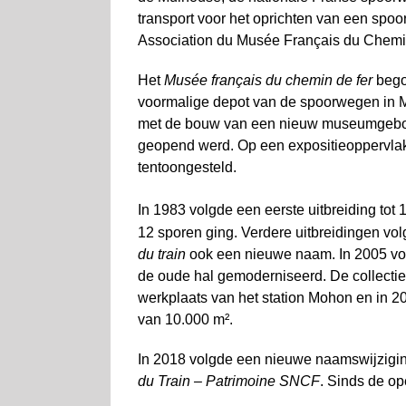
transport voor het oprichten van een sp
Association du Musée Français du Chemin
Het
Musée français du chemin de fer
begon
voormalige depot van de spoorwegen in M
met de bouw van een nieuw museumgebou
geopend werd. Op een expositie­oppervlak
tentoongesteld.
In 1983 volgde een eerste uitbreiding tot
12 sporen ging. Verdere uitbreidingen v
du train
ook een nieuwe naam. In 2005 vo
de oude hal gemoderniseerd. De collectie
werkplaats van het station Mohon en in 2
van 10.000 m².
In 2018 volgde een nieuwe naamswijzigi
du Train – Patrimoine SNCF
. Sinds de o