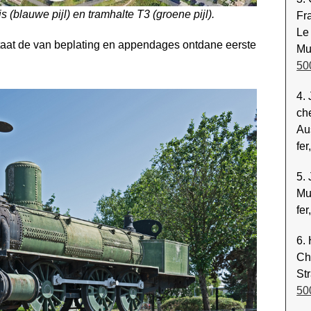
s (blauwe pijl) en tramhalte T3 (groene pijl).
Fr
Le
taat de van beplating en appendages ontdane eerste
Mu
50
4.
ch
Au
fe
5.
Mu
fe
6.
Ch
St
50