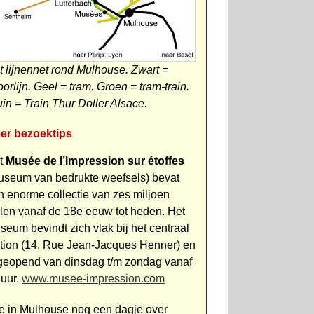
t lijnennet rond Mulhouse. Zwart =
orlijn. Geel = tram. Groen = tram-train.
uin = Train Thur Doller Alsace.
er bezoektips
t
Musée de l’Impression sur étoffes
useum van bedrukte weefsels) bevat
n enorme collectie van zes miljoen
alen vanaf de 18e eeuw tot heden. Het
seum bevindt zich vlak bij het centraal
ation (14, Rue Jean-Jacques Henner) en
 geopend van dinsdag t/m zondag vanaf
 uur.
www.musee-impression.com
e in Mulhouse nog een dagje over