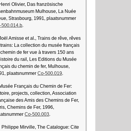
 Henri Olivier, Das französische
senbahnmuseum Mulhouse, La Nuée
eue, Strasbourg, 1991, plaatsnummer
-500.014.b
.
Joël Amisse et al., Trains de rêve, rêves
 trains: La collection du musée français
 chemin de fer vue à travers 150 ans
istoire du rail, Les Editions du Musée
ançais du chemin de fer, Mulhouse,
91, plaatsnummer
Co-500.019
.
 Musée Français du Chemin de Fer:
toire, projects, collection, Association
ançaise des Amis des Chemins de Fer,
ris, Chemins de Fer, 1996,
aatsnummer
Co-500.003
.
 Philippe Mirville, The Catalogue: Cite