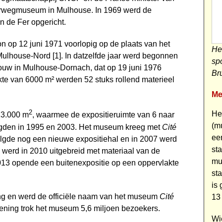
oorwegmuseum in Mulhouse. In 1969 werd de
 de Fer opgericht.
 op 12 juni 1971 voorlopig op de plaats van het
He
ulhouse-Nord [1]. In datzelfde jaar werd begonnen
spo
w in Mulhouse-Dornach, dat op 19 juni 1976
Br
te van 6000 m² werden 52 stuks rollend materieel
Me
2
He
 13.000 m
, waarmee de expositieruimte van 6 naar
(m
olgden in 1995 en 2003. Het museum kreeg met
Cité
ee
lgde nog een nieuwe expositiehal en in 2007 werd
st
 werd in 2010 uitgebreid met materiaal van de
mu
013 opende een buitenexpositie op een oppervlakte
st
is
ng en werd de officiële naam van het museum
Cité
13
pening trok het museum 5,6 miljoen bezoekers.
Wi