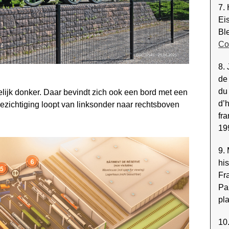
7.
Ei
Bl
Co
8. 
de
du
elijk donker. Daar bevindt zich ook een bord met een
d’h
zichtiging loopt van linksonder naar rechtsboven
fr
19
9.
his
Fr
Pa
pl
10.