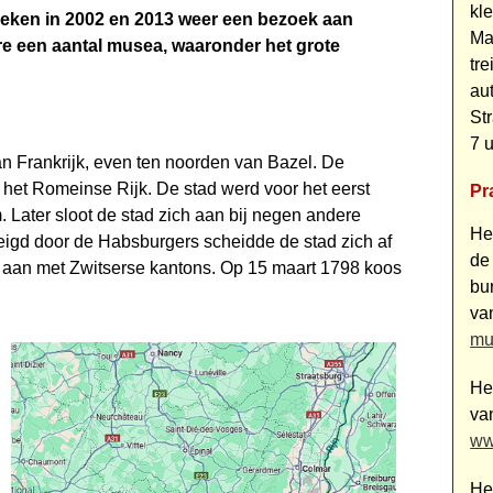
kl
oeken in 2002 en 2013 weer een bezoek aan
Ma
e een aantal musea, waaronder het grote
tr
aut
St
7 u
van Frankrijk, even ten noorden van Bazel. De
 het Romeinse Rijk. De stad werd voor het eerst
Pr
. Later sloot de stad zich aan bij negen andere
He
reigd door de Habsburgers scheidde de stad zich af
de
s aan met Zwitserse kantons. Op 15 maart 1798 koos
bu
va
mu
He
va
ww
He