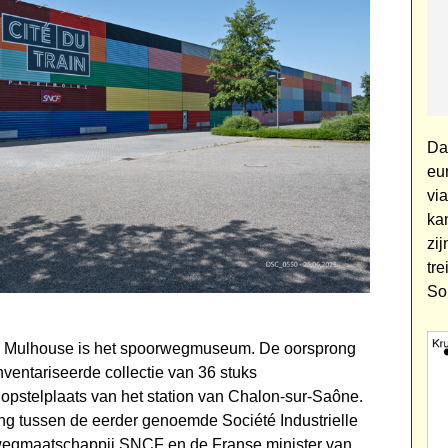
Da
eu
vi
ka
zij
tr
Sol
r in Mulhouse is het spoorwegmuseum. De oorsprong
ventariseerde collectie van 36 stuks
opstelplaats van het station van Chalon-sur-Saône.
ing tussen de eerder genoemde Société Industrielle
weg­maatschappij SNCF en de Franse minister van