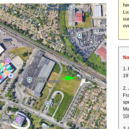
hee
Lu
uu
ov
No
1.
19
2.
Fr
spé
Mu
50
3.