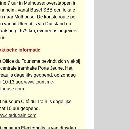
eine 7 uur in Mulhouse: overstappen in
nnheim, vanaf Basel SBB een lokale
ein naar Mulhouse. De kortste route per
o vanuit Utrecht is via Duitsland en
raatsburg: 675 km, eveneens ongeveer
ur.
aktische informatie
t Office du Tourisme bevindt zich vlakbij
 centrale tramhalte Porte Jeune. Het
reau is dagelijks geopend, op zondag
n 10-13 uur.
www.tourisme-
lhouse.com
t museum Cité du Train is dagelijks
naf 10 uur geopend.
w.citedutrain.com
t museum Electropolis is van dinsdag