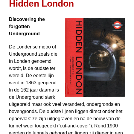
Hidden London
Discovering the
forgotten
Underground
De Londense metro of
Underground zoals die
in Londen genoemd
wordt, is de oudste ter
wereld. De eerste lijn
werd in 1863 geopend.
In de 162 jaar daarna is
de Underground sterk
uitgebreid maar ook veel ver­anderd, ondergronds en
bovengronds. De oudste lijnen liggen direct onder het
oppervlak: ze zijn uit­gegraven en na de bouw van de
tunnel weer toegedekt (‘cut-and-cover’). Rond 1900
werden de tunnels geboord en liggen zij dieper in een