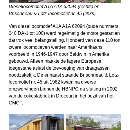
Diesellocomotief A1A A1A 62094 (rechts) en
Brisonneau & Lotz-locomotief nr. 45 (links).
Van diesellocomotief A1A A1A 62094 (oude nummers
040 DA-1 tot 100) werd regelmatig de motor gestart en
dat trok veel belangstelling. Honderd van deze 110 ton
zware locomotieven werden naar Amerikaans
voorbeeld in 1946-1947 door Baldwin in Amerika
gebouwd. Alleen maakte de lagere Europese
toegestane aslast de toevoeging van draagassen
noodzakelijk. De er naast staande Brisonneau & Lotz-
locomotief nr. 45 uit 1962 kwam na diverse
omzwervingen binnen de HBNPC na sluiting in 2002
van de cokesfabriek in Drocourt in het bezit van het
CMCF.