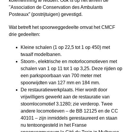
kolen­winning te redden. Ook is op het terrein de
ʺAssociation de Conservation des Ambulants
Posteaux” (postrijtuigen) gevestigd.
Wat betreft het spoorweggedeelte omvat het CMCF
drie gedeelten:
Kleine schalen (1 op 22,5 tot 1 op 450) met
twaalf modelbanen.
Stoom-, elektrische en motorlocomotieven met
schalen van 1 op 11 tot 1 op 3,25. Deze rijden op
een parkspoorbaan van 700 meter met
spoorwijdten van 127 mm en 184 mm.
De restauratiewerkplaats. Hier wordt door
vrijwilligers gewerkt aan de restauratie van
stoomlocomotief 3.1280; zie verderop. Twee
andere loco­motieven – de BB 12125 en de CC
40101 – zijn inmiddels gerestaureerd en staan
nu tentoongesteld in het Franse