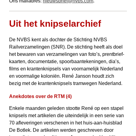
Ons mailadres:
nieuwsbrief@nvbs.com
.
Uit het knipsel­archief
De NVBS kent als dochter de Stichting NVBS
Railverzamelingen (SNR). De stichting heeft als doel
het bewaren van verzamelingen van foto’s, prent­brief­
kaarten, documen­tatie, spoorbaantekeningen, dia’s,
films en krantenknipsels van voornamelijk Nederland
en voor­malige koloniën. René Janson houdt zich
bezig met de kranten­knipsels tramwegen Nederland.
Anekdotes over de RTM (4)
Enkele maanden geleden stootte René op een stapel
knipsels met artikelen die uiteindelijk in een serie van
70 afleveringen verschenen in het huis-aan-huisblad
De Botlek. De artikelen werden geschreven door