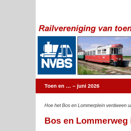
Ga
naar
inhoud
Toen en … – juni 2026
Hoe het Bos en Lommerplein verdween u
Bos en Lommerweg i