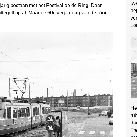
twe
-jarig bestaan met het Festival op de Ring. Daar
be
tegolf op af. Maar de 60e verjaardag van de Ring
ve
Lo
Heb
ru
da
Tre