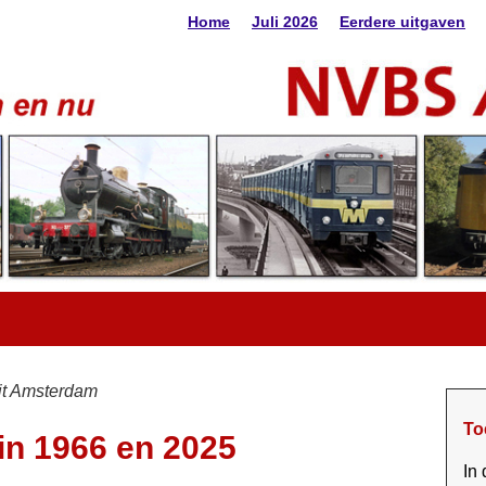
Home
Juli 2026
Eerdere uitgaven
it Amsterdam
To
n 1966 en 2025
In