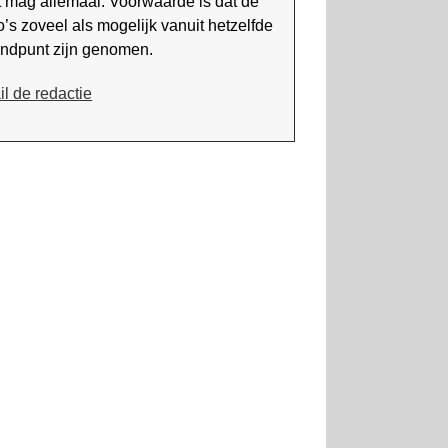
t mag alle­maal. Voorwaarde is dat de
o’s zoveel als mogelijk vanuit het­zelfde
andpunt zijn genomen.
il de redactie