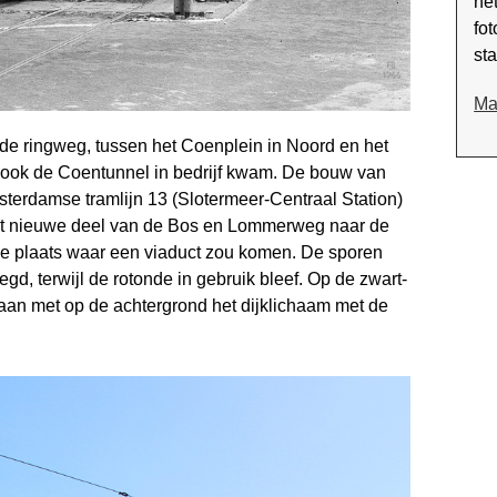
he
fot
st
Ma
 de ringweg, tussen het Coenplein in Noord en het
ok de Coentunnel in bedrijf kwam. De bouw van
terdamse tramlijn 13 (Slotermeer-Centraal Station)
et nieuwe deel van de Bos en Lommerweg naar de
e plaats waar een viaduct zou komen. De sporen
gd, terwijl de rotonde in gebruik bleef. Op de zwart-
e baan met op de achtergrond het dijklichaam met de