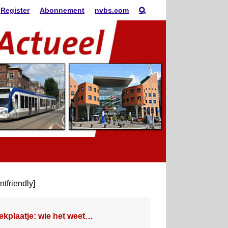
Register
Abonnement
nvbs.com
intfriendly]
ekplaatje: wie het weet…