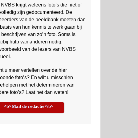
NVBS krijgt weleens foto’s die niet of
volledig zijn gedocumen­teerd. De
heerders van de beeld­bank moeten dan
basis van hun kennis te werk gaan bij
 be­schrijven van zo’n foto. Soms is
r­bij hulp van anderen nodig.
jvoorbeeld van de lezers van NVBS
ueel.
t u meer vertellen over de hier
oonde foto’s? En wilt u misschien
ehelpen met het determineren van
ere foto’s? Laat het dan weten!
<b>Mail de redactie</b>