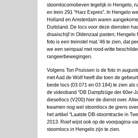
stoomlocomotieven tegelijk in Hengelo, 
en trein 291 “Harz Expres”. In Hengelo we
Holland en Amsterdam waren aangekomen. 
Duitsland. De locs voor deze diensten had
draaischijf in Oldenzaal pasten; Hengelo 
foto is een treinstel mat.’46 te zien, dat
we een seinpaal met rood-witte beschilderi
rangeerbewegingen.
Volgens Ton Pruissen is de foto in augu
met Aad de Wolf heeft die toen de gebeurt
beide locs (03 071 en 03 184) te zien als
de videoband “DB Dampfzüge der 60er-Ja
diesellocs (V200) hier de dienst over. All
kwamen nog wel stoomlocs de grens over, v
het artikel “Laatste DB-stoomtractie in T
2013. Roef wijst ook op de voorpagina v
stoomlocs in Hengelo zijn te zien.