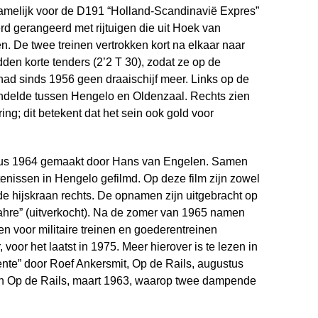
namelijk voor de D191 “Holland-Scandinavië Expres”
rd gerangeerd met rijtuigen die uit Hoek van
De twee treinen vertrokken kort na elkaar naar
den korte tenders (2’2 T 30), zodat ze op de
had sinds 1956 geen draaischijf meer. Links op de
 pendelde tussen Hengelo en Oldenzaal. Rechts zien
ng; dit betekent dat het sein ook gold voor
stus 1964 gemaakt door Hans van Engelen. Samen
enissen in Hengelo gefilmd. Op deze film zijn zowel
 de hijskraan rechts. De opnamen zijn uitgebracht op
hre” (uitverkocht). Na de zomer van 1965 namen
een voor militaire treinen en goederentreinen
oor het laatst in 1975. Meer hierover is te lezen in
wente” door Roef Ankersmit, Op de Rails, augustus
an Op de Rails, maart 1963, waarop twee dampende