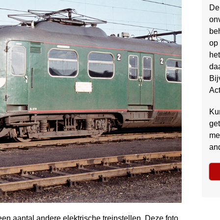
De 
on
be
op 
het
daa
Bi
Act
Kun
get
me
and
en aantal andere elektrische trein­stellen. Deze foto