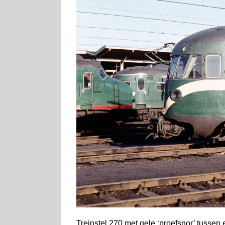
Treinstel 270 met gele ‘proefsnor’ tussen e