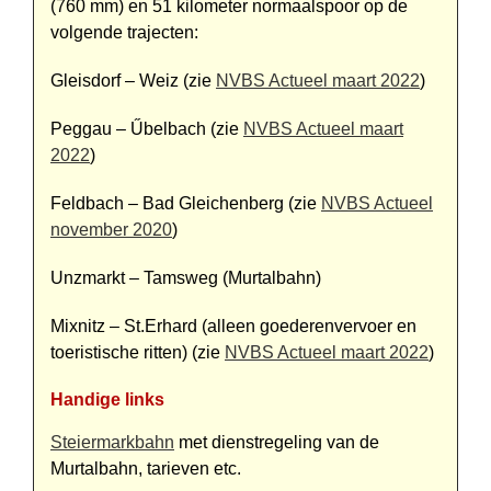
(760 mm) en 51 kilometer normaal­spoor op de
volgende trajecten:
Gleisdorf – Weiz (zie
NVBS Actueel maart 2022
)
Peggau – Űbelbach (zie
NVBS Actueel maart
2022
)
Feldbach – Bad Gleichenberg (zie
NVBS Actueel
november 2020
)
Unzmarkt – Tamsweg (Murtalbahn)
Mixnitz – St.Erhard (alleen goe­de­ren­vervoer en
toeristische ritten) (zie
NVBS Actueel maart 2022
)
Handige links
Steiermarkbahn
met dienstregeling van de
Murtalbahn, tarieven etc.