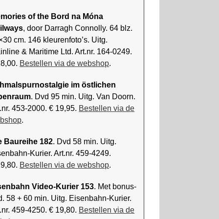
mories of the Bord na Móna
ilways
, door Darragh Connolly. 64 blz.
×30 cm. 146 kleurenfoto’s. Uitg.
nline & Maritime Ltd. Art.nr. 164-0249.
18,00.
Bestellen via de webshop
.
hmalspurnostalgie im östlichen
penraum
. Dvd 95 min. Uitg. Van Doorn.
t.nr. 453-2000. € 19,95.
Bestellen via de
bshop
.
e Baureihe 182
. Dvd 58 min. Uitg.
senbahn-Kurier. Art.nr. 459-4249.
19,80.
Bestellen via de webshop
.
senbahn Video-Kurier 153
. Met bonus-
d. 58 + 60 min. Uitg. Eisenbahn-Kurier.
t.nr. 459-4250. € 19,80.
Bestellen via de