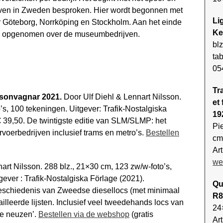
jven in Zweden besproken. Hier wordt begonnen met
Li
r Göteborg, Norrköping en Stockholm. Aan het einde
Ke
den opgenomen over de museumbedrijven.
blz
tab
05
Tr
sonvagnar 2021.
Door Ulf Diehl & Lennart Nilsson.
et
o’s, 100 tekeningen. Uitgever: Trafik-Nostalgiska
19
€ 39,50. De twintigste editie van SLM/SLMP: het
Pi
rvoerbedrijven inclusief trams en metro’s.
Bestellen
cm
Ar
we
art Nilsson. 288 blz., 21×30 cm, 123 zw/w-foto’s,
gever : Trafik-Nostalgiska Förlage (2021).
Qu
Geschiedenis van Zweedse diesellocs (met minimaal
R8
il­leerde lijsten. Inclusief veel tweedehands locs van
24×
le neuzen’.
Bestellen via de webshop
(gratis
Ar