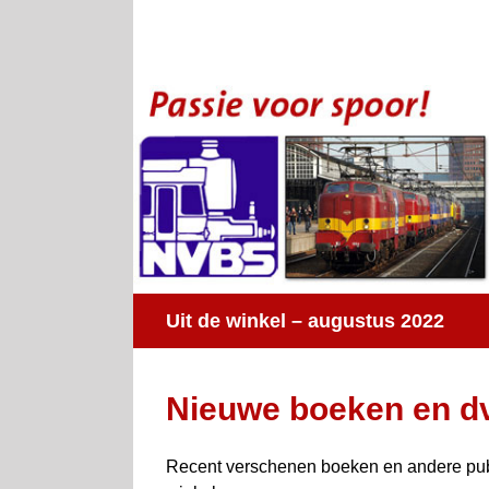
Ga
naar
inhoud
Uit de winkel – augustus 2022
Nieuwe boeken en d
Recent verschenen boeken en andere publi