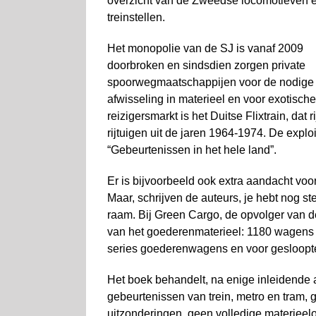
over­zicht van de Zweedse locomotieven 
treinstellen.
Het monopolie van de SJ is vanaf 2009
doorbroken en sindsdien zorgen private
spoorwegmaatschappijen voor de nodige
afwisseling in materieel en voor exotisch
reizigersmarkt is het Duitse Flixtrain, da
rijtuigen uit de jaren 1964-1974. De expl
“Gebeurtenissen in het hele land”.
Er is bijvoorbeeld ook extra aandacht voo
Maar, schrijven de auteurs, je hebt nog st
raam. Bij Green Cargo, de opvolger van 
van het goederenmaterieel: 1180 wagens li
series goederen­wagens en voor gesloop
Het boek behandelt, na enige inleidende a
gebeurtenissen van trein, metro en tram, g
uitzonderingen, geen volledige materieelo