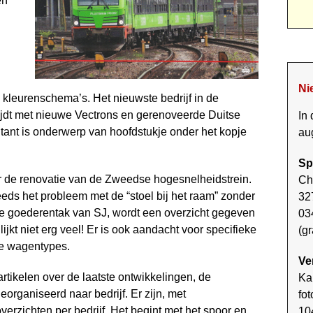
en
Ni
e kleurenschema’s. Het nieuwste bedrijf in de
t rijdt met nieuwe Vectrons en gerenoveerde Duitse
In 
oitant is onderwerp van hoofdstukje onder het kopje
au
Sp
r de renovatie van de Zweedse hoge­snelheidstrein.
Ch
eeds het probleem met de “stoel bij het raam” zonder
327
de goederentak van SJ, wordt een overzicht gegeven
03
jkt niet erg veel! Er is ook aandacht voor specifieke
(gr
te wagentypes.
Ve
rtikelen over de laatste ontwikkelingen, de
Ka
eorganiseerd naar bedrijf. Er zijn, met
fot
verzichten per bedrijf. Het begint met het spoor en
10