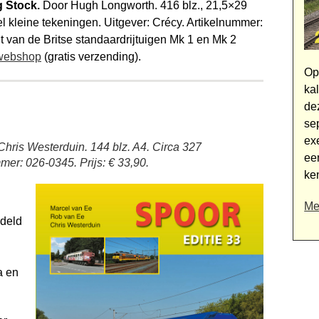
g Stock.
Door Hugh Longworth. 416 blz., 21,5×29
el kleine tekeningen. Uitgever: Crécy. Artikelnummer:
 van de Britse standaardrijtuigen Mk 1 en Mk 2
 webshop
(gratis verzending).
Op
ka
dez
se
ex
hris Westerduin. 144 blz. A4. Circa 327
ee
mmer: 026-0345. Prijs: € 33,90.
ke
Me
deld
a en