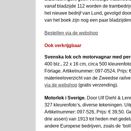
vanaf bladzijde 112 worden de trambedri
het nieuwe bedrijf van Lund, gevolgd doo
van het boek zijn nog een paar bladzij
Bestellen via de webshop
Ook verkrijgbaar
Svenska lok och motorvagnar med per
400 blz., 22 x 16 cm, circa 500 kleurenfot
Förlage. Artikelnummer: 097-0524. Prijs: 
materieeloverzicht van de Zweedse rail­ve
via de webshop
(gratis verzending).
Motorlok i Sverige.
Door Ulf Diehl & Lenn
327 kleurenfoto’s, diverse tekeningen. Uit
Artikelnummer: 097-526, Prijs: € 39,50. 
drie assen) van 1913 tot heden met ge­deta
andere Europese bedrijven, zoals de ‘bol