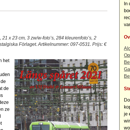
In
bo
re
va
Ov
, 21 x 23 cm, 3 zw/w-foto’s, 284 kleurenfoto’s, 2
stalgiska Förlaget. Artikelnummer: 097-0531. Prijs: €
Al
Op
n het
Bes
Ga
ouden
Be
 de
at de
St
us
Do
 deze
ko
en ze
je
l
wi
t
wo