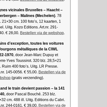
gnes vicinales Bruxelles – Haacht –
erbergen – Malines (Mechelen)
. 78
. 21×30 cm. 100 foto’s, 12 kaarten, 1
el. Uitg. Kozo Editions. Art.nr. 291-
40. € 28,00.
Bestellen via de webshop
.
ains d’exception, toutes les voitures
 fourgons métalliques de la CIWL
22-1970
, door Jean-Marc Dupuy et
erre-Yves Toussirot. 320 blz. 28,5×21
. Ruim 400 foto’s. Uitg. LR Presse.
t.nr. 145-0056. € 55,00.
Bestellen via de
bshop
(gratis verzending).
and le train devient passion – la 141
40,
door Pascal Bouché. 253 blz.
32 cm. 488 ill. Uitg. Editions du Cabri.
t.nr. 244-0161. € 39,00.
Bestellen via de