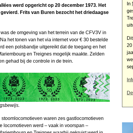
In
allées werd opgericht op 20 december 1973. Het
ge
g gevierd. Frits van Buren bezocht het driedaagse
Tr
ui
 was de omgeving van het terrein van de CFV3V in
Di
Na het tonen van het via internet voor € 30 bestelde
20
d een polsbandje uitgereikt dat de toegang en het
ja
 Mariembourg en Treignes mogelijk maakte. Zelden
we
 gehad bij de controle in de trein.
se
In
De
gsbewijs.
stoomlocomotieven waren zes gast­locomotieven
e locomotieven werd – vaak in voorspan –
ariembourg en Treignes waarbij gekruist werd in