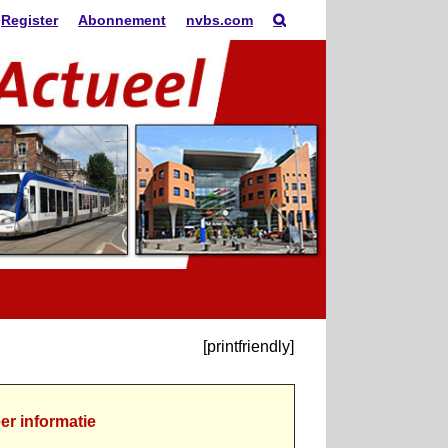
Register
Abonnement
nvbs.com
[printfriendly]
er informatie