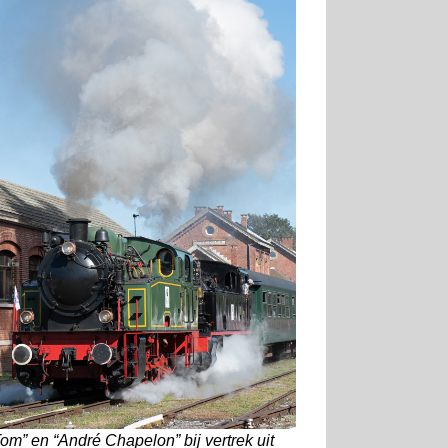
om” en “André Chapelon” bij vertrek uit