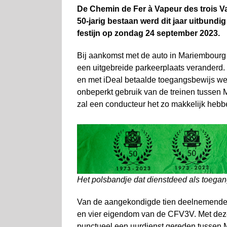
De Chemin de Fer à Vapeur des trois V
50-jarig bestaan werd dit jaar uitbundi
festijn op zondag 24 september 2023.
Bij aankomst met de auto in Mariembourg
een uitgebreide parkeerplaats veranderd. 
en met iDeal betaalde toegangsbewijs wer
onbeperkt gebruik van de treinen tussen
zal een conducteur het zo makkelijk hebben
Het polsbandje dat dienstdeed als toegan
Van de aangekondigde tien deelnemende 
en vier eigendom van de CFV3V. Met dez
punctueel een uurdienst gereden tussen M