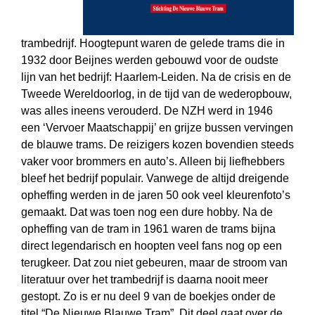
trambedrijf. Hoogtepunt waren de gelede trams die in
1932 door Beijnes werden gebouwd voor de oudste
lijn van het bedrijf: Haarlem-Leiden. Na de crisis en de
Tweede Wereldoorlog, in de tijd van de wederopbouw,
was alles ineens verouderd. De NZH werd in 1946
een ‘Vervoer Maatschappij’ en grijze bussen vervingen
de blauwe trams. De reizigers kozen bovendien steeds
vaker voor brommers en auto’s. Alleen bij liefhebbers
bleef het bedrijf populair. Vanwege de altijd dreigende
opheffing werden in de jaren 50 ook veel kleurenfoto’s
gemaakt. Dat was toen nog een dure hobby. Na de
opheffing van de tram in 1961 waren de trams bijna
direct legendarisch en hoopten veel fans nog op een
terugkeer. Dat zou niet gebeuren, maar de stroom van
literatuur over het trambedrijf is daarna nooit meer
gestopt. Zo is er nu deel 9 van de boekjes onder de
titel “De Nieuwe Blauwe Tram”. Dit deel gaat over de