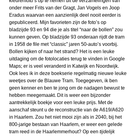
kleurenfoto’s op te nemen uit de verzamelingen van
onder meer Frits van der Gragt, Jan Vogels en Joop
Eradus waarvan een aanzienlijk deel nooit eerder is
gepubliceerd. Mijn favorieten zijn de foto’s op
bladzijde 93 en 94 die je als titel “naar de bollen” zou
kunnen geven. Op bladzijde 93 onderaan rijdt de tram
in 1958 de file met “classic” jaren 50-auto’s voorbij.
Bollen kijken of naar het strand? Het is een leuke
uitdaging om de fotolocaties terug te vinden in Google
Maps; er is veel veranderd in Katwijk en Noordwijk.
Ook lees ik in deze boekserie regelmatig nieuwe leuke
weetjes over de Blauwe Tram. Toegegeven, ik ben
geen kenner en ben te jong om de nadagen bewust te
hebben meegemaakt. Dit is weer een bijzonder
aantrekkelijk boekje voor een leuke prijs. Met de
aanschaf steunt u de reconstructie van de A619/A620
in Haarlem. Zou het niet mooi zijn als in 2040, bij het
800-jarige bestaan van Haarlem, er weer een gelede
tram reed in de Haarlemmerhout? Op een
tijdelijk