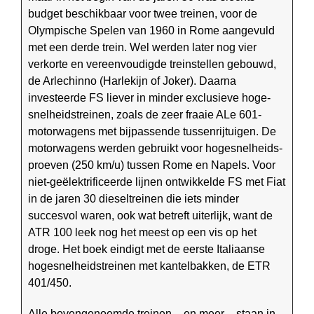
budget beschik­baar voor twee treinen, voor de
Olympische Spelen van 1960 in Rome aangevuld
met een derde trein. Wel werden later nog vier
verkorte en vereenvoudigde treinstellen gebouwd,
de Arlechinno (Harlekijn of Joker). Daarna
investeerde FS liever in minder exclusieve hoge­
snelheids­treinen, zoals de zeer fraaie ALe 601-
motorwagens met bijpassende tussenrijtuigen. De
motorwagens werden gebruikt voor hoge­snelheids­
proeven (250 km/u) tussen Rome en Napels. Voor
niet-geëlektrificeerde lijnen ontwikkelde FS met Fiat
in de jaren 30 dieseltreinen die iets minder
succesvol waren, ook wat betreft uiterlijk, want de
ATR 100 leek nog het meest op een vis op het
droge. Het boek eindigt met de eerste Italiaanse
hogesnelheidstreinen met kantelbakken, de ETR
401/450.
Alle bovengenoemde treinen – en meer – staan in