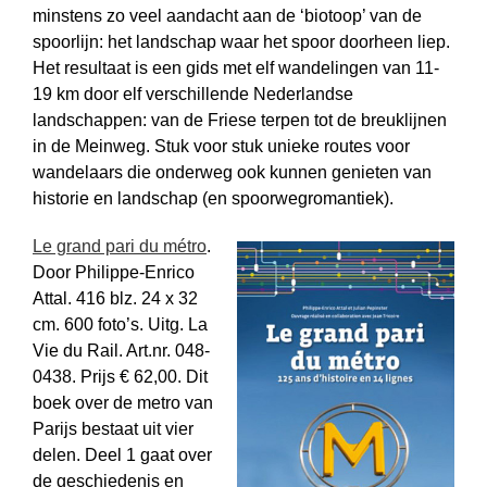
minstens zo veel aandacht aan de ‘biotoop’ van de
spoorlijn: het landschap waar het spoor doorheen liep.
Het resultaat is een gids met elf wandelingen van 11-
19 km door elf verschillende Nederlandse
landschappen: van de Friese terpen tot de breuk­lijnen
in de Meinweg. Stuk voor stuk unieke routes voor
wandelaars die onderweg ook kunnen genieten van
historie en landschap (en spoor­weg­romantiek).
Le grand pari du métro
.
Door Philippe-Enrico
Attal. 416 blz. 24 x 32
cm. 600 foto’s. Uitg. La
Vie du Rail. Art.nr. 048-
0438. Prijs € 62,00. Dit
boek over de metro van
Parijs bestaat uit vier
delen. Deel 1 gaat over
de geschiedenis en