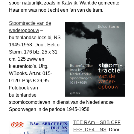
spoor natuurlijk, zoals in Katwijk. Want de gemeente
Haarlem was nooit echt een fan van de tram.
Stoomtractie van de
wederopbouw
–
buitenlandse locs bij NS
1945-1958. Door: Eelco
Storm. 176 blz. 25 x 31
cm. 125 zw/w en
kleurenfoto’s. Uitg.
WBooks. Art.nr. 015-
0120. Prijs € 39,95.
Fotoboek van
buitenlandse
stoomlocomotieven in dienst van de Nederlandse
Spoorwegen in de periode 1945-1958.
TEE RAm – SBB CFF
FFS, DE4 – NS
. Door