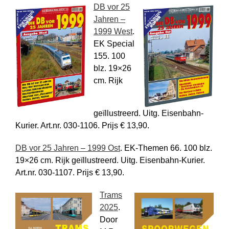
DB vor 25
Jahren –
1999 West
.
EK Special
155. 100
blz. 19×26
cm. Rijk
geïllustreerd. Uitg. Eisenbahn-
Kurier. Art.nr. 030-1106. Prijs € 13,90.
DB vor 25 Jahren – 1999 Ost
. EK-Themen 66. 100 blz.
19×26 cm. Rijk geïllustreerd. Uitg. Eisenbahn-Kurier.
Art.nr. 030-1107. Prijs € 13,90.
Trams
2025
.
Door