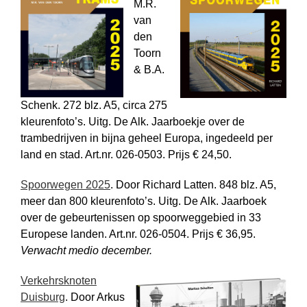
M.R.
van
den
Toorn
& B.A.
Schenk. 272 blz. A5, circa 275
kleurenfoto’s. Uitg. De Alk. Jaarboekje over de
trambedrijven in bijna geheel Europa, ingedeeld per
land en stad. Art.nr. 026-0503. Prijs € 24,50.
Spoorwegen 2025
. Door Richard Latten. 848 blz. A5,
meer dan 800 kleuren­foto’s. Uitg. De Alk. Jaarboek
over de gebeurtenissen op spoorweg­gebied in 33
Europese landen. Art.nr. 026-0504. Prijs € 36,95.
Verwacht medio december.
Verkehrsknoten
Duisburg
. Door Arkus