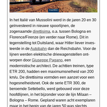
In het Italië van Mussolini werd in de jaren 20 en 30
geïnvesteerd in nieuwe spoorlijnen, de
zogenaamde
direttisima
, o.a. tussen Bologna en
Florence/Firenze (en verder naar Rome). Dit in
tegenstelling tot Duitsland, waar Hitler liever inves­
teerde in de
Autobahn
dan de Reichs­bahn. Voor de
lijnen werden elektrische driewagenstellen ont­
worpen door
Giuseppe Pagano
, een
modernistische architect. De achttien treinen, type
ETR 200, hadden een maximumsnelheid van 200
km/u. De direttisima vormden een aanzet voor een
hogesnelheidsnet. Ook de serie ETR 300, de
beroemde Settebello, werd gebouwd voor deze
hoofdlijnen, in het bijzonder voor de lijn Milaan –
Bologna – Rome. Gepland waren acht exemplaren
maar in het begin van de jaren 50 was slechts