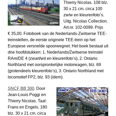
Thierry Nicolas. 108 blz.
30 x 21 cm. circa 100
zw/w en kleuren­foto’s.
Uitg. Nicolas Collection.
Art.nr. 102-0099. Prijs
€ 35,00. Fotoboek van de Nederlands-Zwitserse TEE-
treinstellen, de eerste originele TEE-trein op het
Europese versnelde spoorwegnet. Het boek bestaat uit
drie hoofdstukken: 1. Nederlands/Zwitserse treinstel
RAm/DE 4 (zwart/wit en kleurenfoto’s), 2. Ontario
Northland met oorspronkelijke motorwagen, blz. 69
(grotendeels kleurenfoto’s), 3. Ontario Northland met
locomotief FP2, blz. 93 (idem).
SNCF BB 300
. Door
Jean-Louis Poggi en
Thierry Nicolas. Taal:
Frans en Engels. 180
blz. 30 x 21 cm. circa